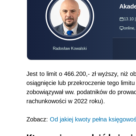
Akade
13.10 |
online
Radosław Kowalski
Jest to limit o 466.200,- zł wyższy, niż 
osiągnięcie lub przekroczenie tego limi
zobowiązywał ww. podatników do prowa
rachunkowości w 2022 roku).
Zobacz:
Od jakiej kwoty pełna księgowo