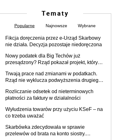
Tematy
Popularne
Najnowsze
Wybrane
Fikcja doręczenia przez e-Urząd Skarbowy
nie działa. Decyzja pozostaje niedoręczona
Nowy podatek dla Big Techów już
przesądzony? Rząd pokazał projekt, który
może zmienić zasady gry w Polsce
Trwają prace nad zmianami w podatkach.
Rząd nie wyklucza podwyższenia drugiego
progu PIT
Rozliczanie odsetek od nieterminowych
płatności za faktury w działalności
Wyłudzenia towarów przy użyciu KSeF – na
co trzeba uważać
Skarbówka zdecydowała w sprawie
przelewów od brata na konto siostry.