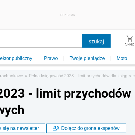
REKLAMA
Sklep
ektor publiczny
Prawo
Twoje pieniądze
Moto
»
 rachunkowe
Pełna księgowość 2023 - limit przychodów dla ksiąg r
023 - limit przychodów
owych
 się na newsletter
Dołącz do grona ekspertów