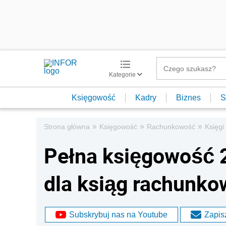
Kategorie
Księgowość
Kadry
Biznes
S
»
»
»
Strona główna
Księgowość
Rachunkowość
Księgi
Pełna księgowość 2
dla ksiąg rachunk
Subskrybuj nas na Youtube
Zapisz