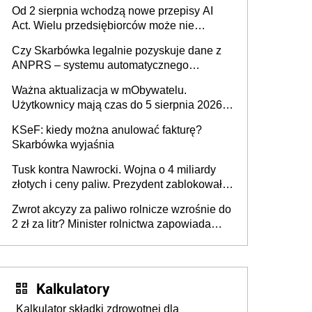
Pieniądze z emerytury mamy wyglądały jak
Od 2 sierpnia wchodzą nowe przepisy AI
darowizna, ale podatku jednak nie będzie
Act. Wielu przedsiębiorców może nie
wiedzieć, że dotyczą także ich
Czy Skarbówka legalnie pozyskuje dane z
ANPRS – systemu automatycznego
rozpoznawania tablic rejestracyjnych
Ważna aktualizacja w mObywatelu.
pojazdów z kamer drogowych?
Użytkownicy mają czas do 5 sierpnia 2026
roku
KSeF: kiedy można anulować fakturę?
Skarbówka wyjaśnia
Tusk kontra Nawrocki. Wojna o 4 miliardy
złotych i ceny paliw. Prezydent zablokował
ustawę, premier mówi o „ciosie
Zwrot akcyzy za paliwo rolnicze wzrośnie do
wymierzonym we wszystkich polskich
2 zł za litr? Minister rolnictwa zapowiada
kierowców”
ważne zmiany dla rolników
Kalkulatory
Kalkulator składki zdrowotnej dla