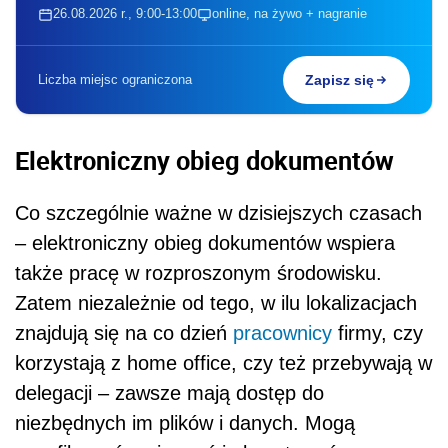
26.08.2026 r., 9:00-13:00
online, na żywo + nagranie
Liczba miejsc ograniczona
Zapisz się
Elektroniczny obieg dokumentów
Co szczególnie ważne w dzisiejszych czasach
– elektroniczny obieg dokumentów wspiera
także pracę w rozproszonym środowisku.
Zatem niezależnie od tego, w ilu lokalizacjach
znajdują się na co dzień
pracownicy
firmy, czy
korzystają z home office, czy też przebywają w
delegacji – zawsze mają dostęp do
niezbędnych im plików i danych. Mogą