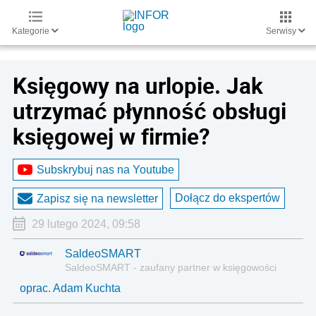
Kategorie
Serwisy
Księgowy na urlopie. Jak
utrzymać płynność obsługi
księgowej w firmie?
Subskrybuj nas na Youtube
Dołącz do ekspertów
Zapisz się na newsletter
29 lutego 2024, 09:58
SaldeoSMART
SaldeoSMART - zaufany partner w księgowości
oprac. Adam Kuchta