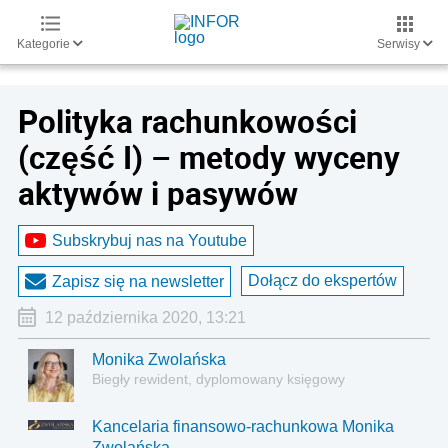
Kategorie
Serwisy
Polityka rachunkowości
(część I) – metody wyceny
aktywów i pasywów
Subskrybuj nas na Youtube
Dołącz do ekspertów
Zapisz się na newsletter
12 października 2020, 13:21
Monika Zwolańska
Biegły rewident, dyplomowany księgowy
Kancelaria finansowo-rachunkowa Monika
Zwolańska