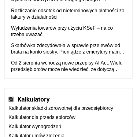
Rozliczanie odsetek od nieterminowych płatności za
faktury w działalności
Wyłudzenia towarów przy użyciu KSeF – na co
trzeba uważać
Skarbówka zdecydowała w sprawie przelewów od
brata na konto siostry. Pieniądze z emerytury mamy
wyglądały jak darowizna, ale podatku jednak nie
Od 2 sierpnia wchodzą nowe przepisy AI Act. Wielu
będzie
przedsiębiorców może nie wiedzieć, że dotyczą
także ich
Kalkulatory
Kalkulator składki zdrowotnej dla przedsiębiorcy
Kalkulator dla przedsiębiorców
Kalkulator wynagrodzeń
Kalkulator umów zlecenia