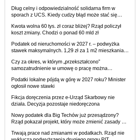
Dług celny i odpowiedzialność solidarna firm w
sporach z UCS. Kiedy cudzy błąd może stać się
Twoim problemem
Kwota wolna 60 tys. zł coraz bliżej? Rząd policzył
koszt zmiany. Chodzi o ponad 60 mld zł
Podatek od nieruchomości w 2027 r. – podwyżka
stawek maksymalnych. 1,29 zł za 1 m2 mieszkania,
36,49 zł za 1 m2 budynków i lokali związanych z
Czy za okres, w którym „przekształcono”
prowadzeniem działalności gospodarczej
samozatrudnienie w umowę o pracę można
wystawić faktury korygujące? Rozwiązanie umowy
Podatki lokalne pójdą w górę w 2027 roku? Minister
cywilnoprawnej jedynym racjonalnym wyjściem
ogłosił nowe stawki
Fikcja doręczenia przez e-Urząd Skarbowy nie
działa. Decyzja pozostaje niedoręczona
Nowy podatek dla Big Techów już przesądzony?
Rząd pokazał projekt, który może zmienić zasady gry
w Polsce
Trwają prace nad zmianami w podatkach. Rząd nie
wyklucza podwyższenia drugiego progu PIT