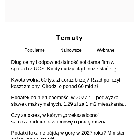
Tematy
Popularne
Najnowsze
Wybrane
Dług celny i odpowiedzialność solidarna firm w
sporach z UCS. Kiedy cudzy błąd może stać się
Twoim problemem
Kwota wolna 60 tys. zł coraz bliżej? Rząd policzył
koszt zmiany. Chodzi o ponad 60 mld zł
Podatek od nieruchomości w 2027 r. – podwyżka
stawek maksymalnych. 1,29 zł za 1 m2 mieszkania,
36,49 zł za 1 m2 budynków i lokali związanych z
Czy za okres, w którym „przekształcono”
prowadzeniem działalności gospodarczej
samozatrudnienie w umowę o pracę można
wystawić faktury korygujące? Rozwiązanie umowy
Podatki lokalne pójdą w górę w 2027 roku? Minister
cywilnoprawnej jedynym racjonalnym wyjściem