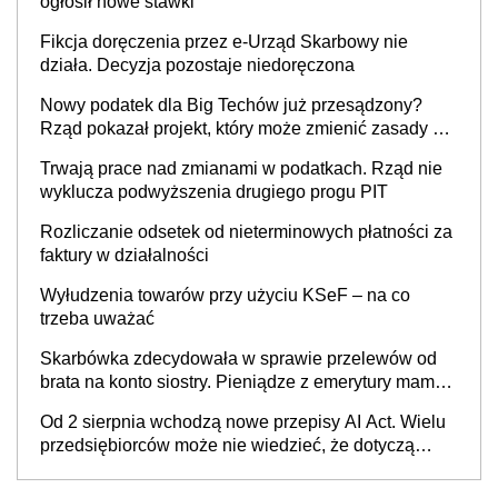
ogłosił nowe stawki
Fikcja doręczenia przez e-Urząd Skarbowy nie
działa. Decyzja pozostaje niedoręczona
Nowy podatek dla Big Techów już przesądzony?
Rząd pokazał projekt, który może zmienić zasady gry
w Polsce
Trwają prace nad zmianami w podatkach. Rząd nie
wyklucza podwyższenia drugiego progu PIT
Rozliczanie odsetek od nieterminowych płatności za
faktury w działalności
Wyłudzenia towarów przy użyciu KSeF – na co
trzeba uważać
Skarbówka zdecydowała w sprawie przelewów od
brata na konto siostry. Pieniądze z emerytury mamy
wyglądały jak darowizna, ale podatku jednak nie
Od 2 sierpnia wchodzą nowe przepisy AI Act. Wielu
będzie
przedsiębiorców może nie wiedzieć, że dotyczą
także ich