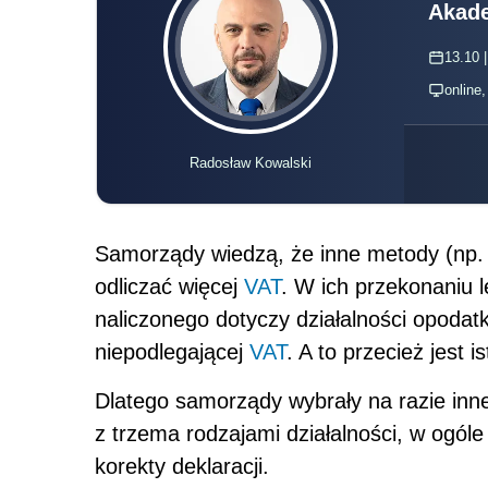
Akade
13.10 |
online
Radosław Kowalski
Samorządy wiedzą, że inne metody (np.
odliczać więcej
VAT
. W ich przekonaniu l
naliczonego dotyczy działalności opodatk
niepodlegającej
VAT
. A to przecież jest 
Dlatego samorządy wybrały na razie inne
z trzema rodzajami działalności, w ogóle
korekty deklaracji.