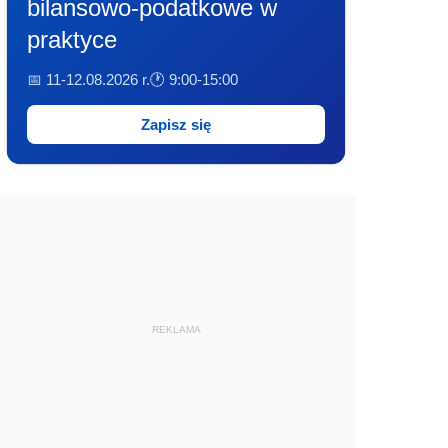
bilansowo-podatkowe w
praktyce
📅 11-12.08.2026 r.
🕐 9:00-15:00
Zapisz się
REKLAMA