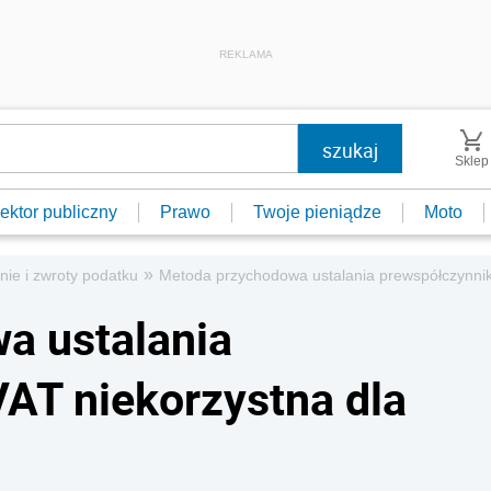
REKLAMA
Sklep
ektor publiczny
Prawo
Twoje pieniądze
Moto
»
nie i zwroty podatku
Metoda przychodowa ustalania prewspółczynnik
a ustalania
AT niekorzystna dla