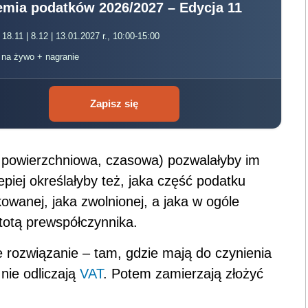
mia podatków 2026/2027 – Edycja 11
 18.11 | 8.12 | 13.01.2027 r., 10:00-15:00
, na żywo + nagranie
Zapisz się
 powierzchniowa, czasowa) pozwalałyby im
epiej określałyby też, jaka część podatku
owanej, jaka zwolnionej, a jaka w ogóle
istotą prewspółczynnika.
 rozwiązanie – tam, gdzie mają do czynienia
 nie odliczają
VAT
. Potem zamierzają złożyć