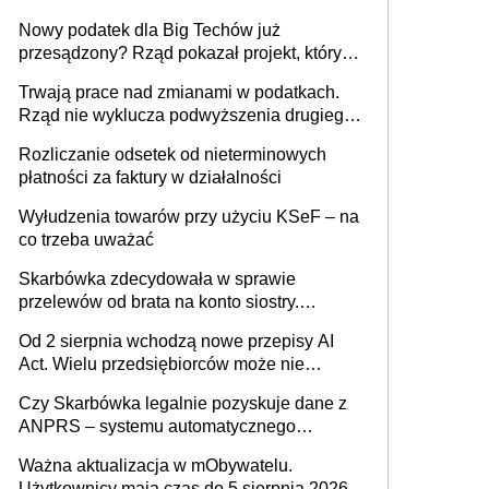
Nowy podatek dla Big Techów już
przesądzony? Rząd pokazał projekt, który
może zmienić zasady gry w Polsce
Trwają prace nad zmianami w podatkach.
Rząd nie wyklucza podwyższenia drugiego
progu PIT
Rozliczanie odsetek od nieterminowych
płatności za faktury w działalności
Wyłudzenia towarów przy użyciu KSeF – na
co trzeba uważać
Skarbówka zdecydowała w sprawie
przelewów od brata na konto siostry.
Pieniądze z emerytury mamy wyglądały jak
Od 2 sierpnia wchodzą nowe przepisy AI
darowizna, ale podatku jednak nie będzie
Act. Wielu przedsiębiorców może nie
wiedzieć, że dotyczą także ich
Czy Skarbówka legalnie pozyskuje dane z
ANPRS – systemu automatycznego
rozpoznawania tablic rejestracyjnych
Ważna aktualizacja w mObywatelu.
pojazdów z kamer drogowych?
Użytkownicy mają czas do 5 sierpnia 2026