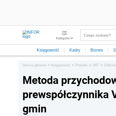
Kategorie
Księgowość
Kadry
Biznes
S
»
»
»
»
Strona główna
Księgowość
Podatki
VAT
Odlicza
Metoda przychodow
prewspółczynnika V
gmin