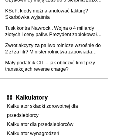
roku
KSeF: kiedy można anulować fakturę?
Skarbówka wyjaśnia
Tusk kontra Nawrocki. Wojna o 4 miliardy
złotych i ceny paliw. Prezydent zablokował
ustawę, premier mówi o „ciosie
Zwrot akcyzy za paliwo rolnicze wzrośnie do
wymierzonym we wszystkich polskich
2 zł za litr? Minister rolnictwa zapowiada
kierowców”
ważne zmiany dla rolników
Mały podatnik CIT – jak obliczyć limit przy
transakcjach reverse charge?
Kalkulatory
Kalkulator składki zdrowotnej dla
przedsiębiorcy
Kalkulator dla przedsiębiorców
Kalkulator wynagrodzeń