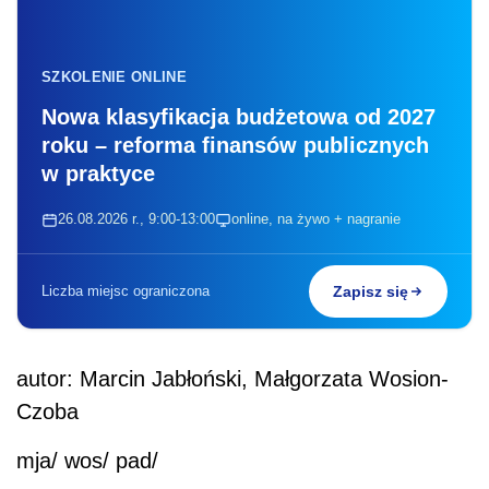
SZKOLENIE ONLINE
Nowa klasyfikacja budżetowa od 2027
roku – reforma finansów publicznych
w praktyce
26.08.2026 r., 9:00-13:00
online, na żywo + nagranie
Liczba miejsc ograniczona
Zapisz się
autor: Marcin Jabłoński, Małgorzata Wosion-
Czoba
mja/ wos/ pad/