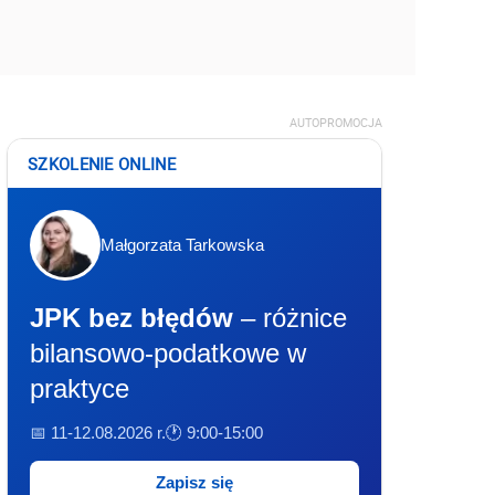
AUTOPROMOCJA
SZKOLENIE ONLINE
Małgorzata Tarkowska
JPK bez błędów
– różnice
bilansowo-podatkowe w
praktyce
📅 11-12.08.2026 r.
🕐 9:00-15:00
Zapisz się