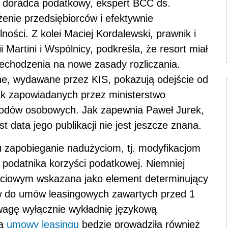
 i doradca podatkowy, ekspert BCC ds.
żenie przedsiębiorców i efektywnie
ości. Z kolei Maciej Kordalewski, prawnik i
 Martini i Wspólnicy, podkreśla, że resort miał
zechodzenia na nowe zasady rozliczania.
lne, wydawane przez KIS, pokazują odejście od
rak zapowiadanych przez ministerstwo
chodów osobowych. Jak zapewnia Paweł Jurek,
 data jego publikacji nie jest jeszcze znana.
u zapobieganie nadużyciom, tj. modyfikacjom
 podatnika korzyści podatkowej. Niemniej
ejściowym wskazana jako element determinujący
w do umów leasingowych zawartych przed 1
wagę wyłącznie wykładnię językową
na
umowy leasingu
będzie prowadziła również