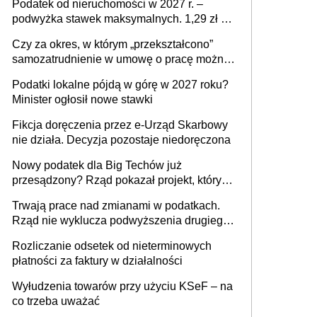
Podatek od nieruchomości w 2027 r. –
podwyżka stawek maksymalnych. 1,29 zł za
1 m2 mieszkania, 36,49 zł za 1 m2
Czy za okres, w którym „przekształcono”
budynków i lokali związanych z
samozatrudnienie w umowę o pracę można
prowadzeniem działalności gospodarczej
wystawić faktury korygujące? Rozwiązanie
Podatki lokalne pójdą w górę w 2027 roku?
umowy cywilnoprawnej jedynym
Minister ogłosił nowe stawki
racjonalnym wyjściem
Fikcja doręczenia przez e-Urząd Skarbowy
nie działa. Decyzja pozostaje niedoręczona
Nowy podatek dla Big Techów już
przesądzony? Rząd pokazał projekt, który
może zmienić zasady gry w Polsce
Trwają prace nad zmianami w podatkach.
Rząd nie wyklucza podwyższenia drugiego
progu PIT
Rozliczanie odsetek od nieterminowych
płatności za faktury w działalności
Wyłudzenia towarów przy użyciu KSeF – na
co trzeba uważać