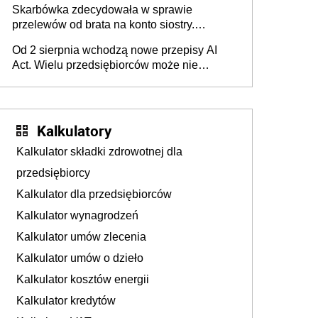
Skarbówka zdecydowała w sprawie
przelewów od brata na konto siostry.
Pieniądze z emerytury mamy wyglądały jak
Od 2 sierpnia wchodzą nowe przepisy AI
darowizna, ale podatku jednak nie będzie
Act. Wielu przedsiębiorców może nie
wiedzieć, że dotyczą także ich
Kalkulatory
Kalkulator składki zdrowotnej dla
przedsiębiorcy
Kalkulator dla przedsiębiorców
Kalkulator wynagrodzeń
Kalkulator umów zlecenia
Kalkulator umów o dzieło
Kalkulator kosztów energii
Kalkulator kredytów