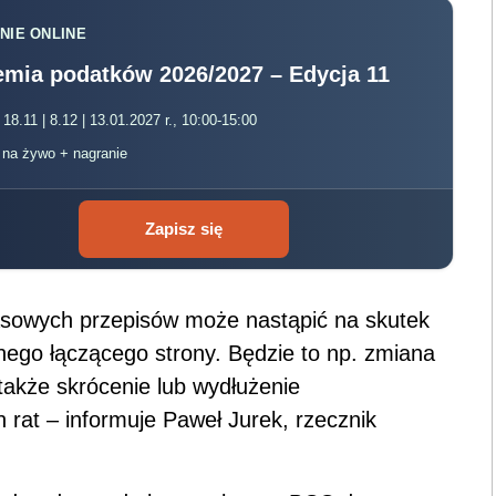
NIE ONLINE
mia podatków 2026/2027 – Edycja 11
 18.11 | 8.12 | 13.01.2027 r., 10:00-15:00
, na żywo + nagranie
Zapisz się
asowych przepisów może nastąpić na skutek
wnego łączącego strony. Będzie to np. zmiana
 także skrócenie lub wydłużenie
rat – informuje Paweł Jurek, rzecznik