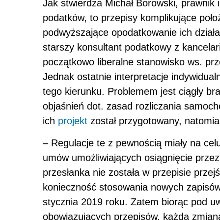
Jak stwierdza Michał Borowski, prawnik
podatków, to przepisy komplikujące poło
podwyższające opodatkowanie ich działaln
starszy konsultant podatkowy z kancelarii
początkowo liberalne stanowisko ws. pr
Jednak ostatnie interpretacje indywidua
tego kierunku. Problemem jest ciągły b
objaśnień dot. zasad rozliczania samo
ich
projekt
został przygotowany, natomiast
– Regulacje te z pewnością miały na cel
umów umożliwiających osiągnięcie przez
przesłanka nie została w przepisie prz
konieczność stosowania nowych zapisó
stycznia 2019 roku. Zatem biorąc pod u
obowiązujących przepisów, każda zmia