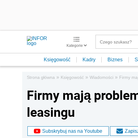
Kategorie
Księgowość
Kadry
Biznes
S
»
»
»
Strona główna
Księgowość
Wiadomości
Firmy maj
Firmy mają problem
leasingu
Subskrybuj nas na Youtube
Zapisz