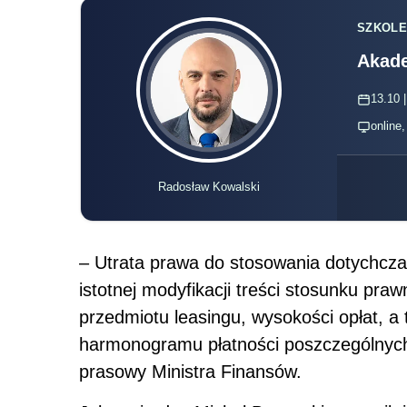
SZKOLE
Akade
13.10 |
online
Radosław Kowalski
– Utrata prawa do stosowania dotychcz
istotnej modyfikacji treści stosunku pra
przedmiotu leasingu, wysokości opłat, a
harmonogramu płatności poszczególnych 
prasowy Ministra Finansów.