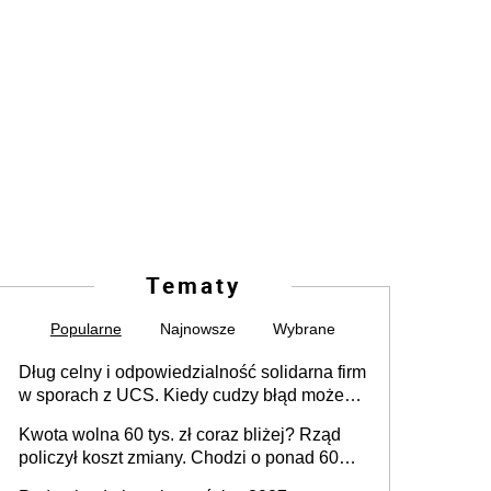
Tematy
Popularne
Najnowsze
Wybrane
Dług celny i odpowiedzialność solidarna firm
w sporach z UCS. Kiedy cudzy błąd może
stać się Twoim problemem
Kwota wolna 60 tys. zł coraz bliżej? Rząd
policzył koszt zmiany. Chodzi o ponad 60
mld zł