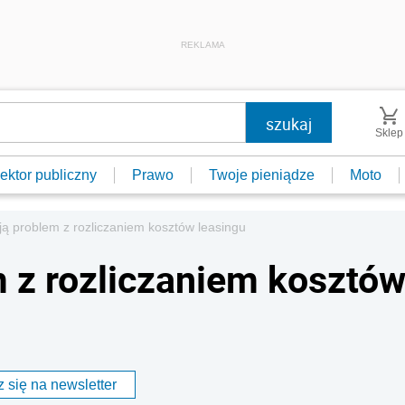
REKLAMA
Sklep
ektor publiczny
Prawo
Twoje pieniądze
Moto
ą problem z rozliczaniem kosztów leasingu
 z rozliczaniem kosztó
 się na newsletter