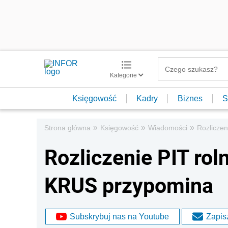
Kategorie
Księgowość
Kadry
Biznes
S
»
»
»
Strona główna
Księgowość
Wiadomości
Rozliczen
Rozliczenie PIT rol
KRUS przypomina
Subskrybuj nas na Youtube
Zapisz