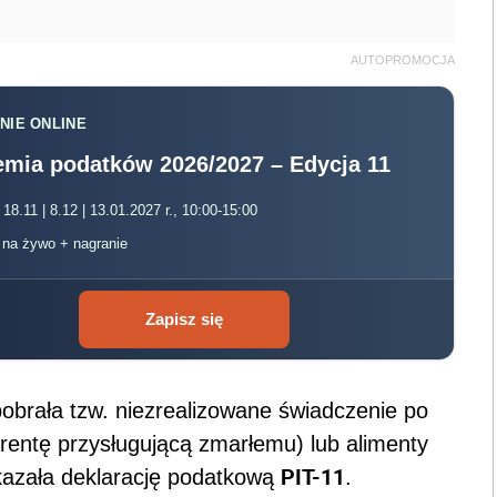
AUTOPROMOCJA
NIE ONLINE
mia podatków 2026/2027 – Edycja 11
 18.11 | 8.12 | 13.01.2027 r., 10:00-15:00
, na żywo + nagranie
Zapisz się
pobrała tzw. niezrealizowane świadczenie po
rentę przysługującą zmarłemu) lub alimenty
PIT-11
kazała deklarację podatkową
.