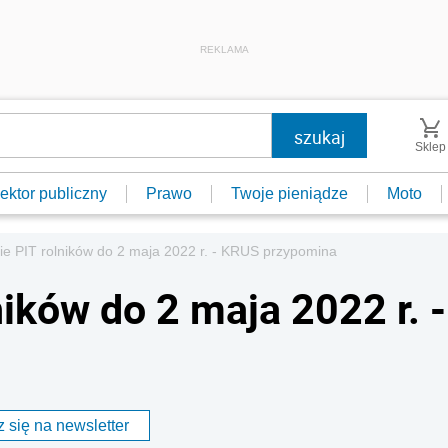
REKLAMA
Sklep
ektor publiczny
Prawo
Twoje pieniądze
Moto
ie PIT rolników do 2 maja 2022 r. - KRUS przypomina
ników do 2 maja 2022 r. -
 się na newsletter