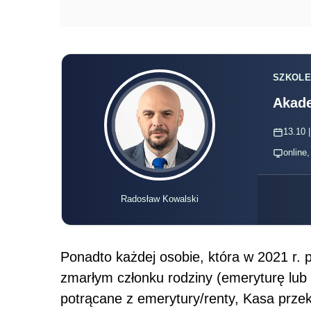
SZKOLE
Akade
13.10 |
online
Radosław Kowalski
Ponadto każdej osobie, która w 2021 r. 
zmarłym członku rodziny (emeryturę lub 
potrącane z emerytury/renty, Kasa prze