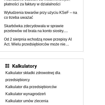
płatności za faktury w działalności
Wyłudzenia towarów przy użyciu KSeF – na
co trzeba uważać
Skarbówka zdecydowała w sprawie
przelewów od brata na konto siostry.
Pieniądze z emerytury mamy wyglądały jak
Od 2 sierpnia wchodzą nowe przepisy AI
darowizna, ale podatku jednak nie będzie
Act. Wielu przedsiębiorców może nie
wiedzieć, że dotyczą także ich
Kalkulatory
Kalkulator składki zdrowotnej dla
przedsiębiorcy
Kalkulator dla przedsiębiorców
Kalkulator wynagrodzeń
Kalkulator umów zlecenia