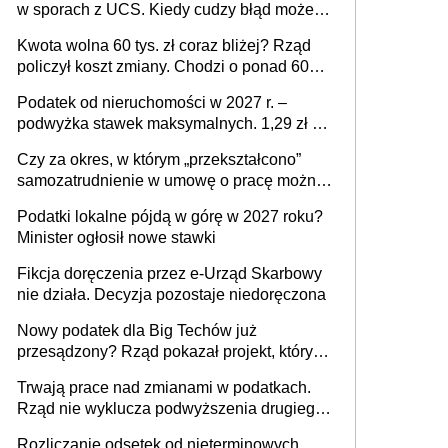
w sporach z UCS. Kiedy cudzy błąd może
stać się Twoim problemem
Kwota wolna 60 tys. zł coraz bliżej? Rząd
policzył koszt zmiany. Chodzi o ponad 60
mld zł
Podatek od nieruchomości w 2027 r. –
podwyżka stawek maksymalnych. 1,29 zł za
1 m2 mieszkania, 36,49 zł za 1 m2
Czy za okres, w którym „przekształcono”
budynków i lokali związanych z
samozatrudnienie w umowę o pracę można
prowadzeniem działalności gospodarczej
wystawić faktury korygujące? Rozwiązanie
Podatki lokalne pójdą w górę w 2027 roku?
umowy cywilnoprawnej jedynym
Minister ogłosił nowe stawki
racjonalnym wyjściem
Fikcja doręczenia przez e-Urząd Skarbowy
nie działa. Decyzja pozostaje niedoręczona
Nowy podatek dla Big Techów już
przesądzony? Rząd pokazał projekt, który
może zmienić zasady gry w Polsce
Trwają prace nad zmianami w podatkach.
Rząd nie wyklucza podwyższenia drugiego
progu PIT
Rozliczanie odsetek od nieterminowych