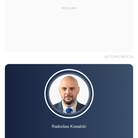
REKLAMA
AUTOPROMOCJA
Radosław Kowalski