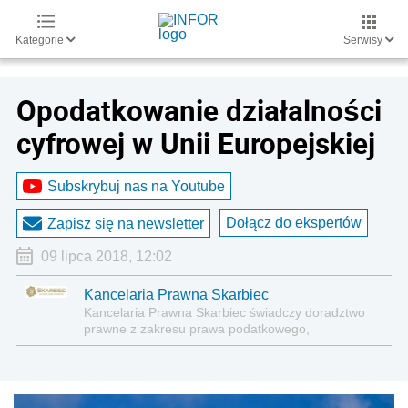
Kategorie
Serwisy
Opodatkowanie działalności
cyfrowej w Unii Europejskiej
Subskrybuj nas na Youtube
Dołącz do ekspertów
Zapisz się na newsletter
09 lipca 2018, 12:02
Kancelaria Prawna Skarbiec
Kancelaria Prawna Skarbiec świadczy doradztwo
prawne z zakresu prawa podatkowego,
gospodarczego, cywilnego i karnego.