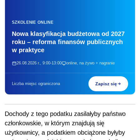
SZKOLENIE ONLINE
Nowa klasyfikacja budżetowa od 2027
roku – reforma finansów publicznych
w praktyce
26.08.2026 r., 9:00-13:00
online, na żywo + nagranie
Liczba miejsc ograniczona
Zapisz się
Dochody z tego podatku zasilałyby państwo
członkowskie, w którym znajdują się
użytkownicy, a podatkiem obciążone byłyby