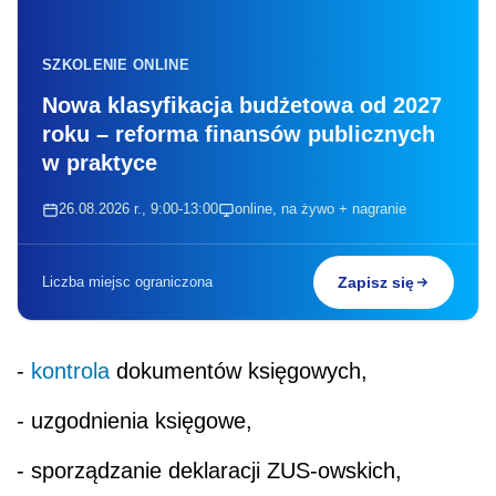
SZKOLENIE ONLINE
Nowa klasyfikacja budżetowa od 2027
roku – reforma finansów publicznych
w praktyce
26.08.2026 r., 9:00-13:00
online, na żywo + nagranie
Liczba miejsc ograniczona
Zapisz się
-
kontrola
dokumentów księgowych,
- uzgodnienia księgowe,
- sporządzanie deklaracji ZUS-owskich,