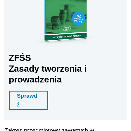
ZFŚS
Zasady tworzenia i
prowadzenia
Sprawd
ź
Zakres przedmiotowy zawartych w