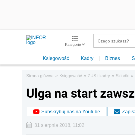
Kategorie
Księgowość
Kadry
Biznes
S
»
»
»
»
Strona główna
Księgowość
ZUS i kadry
Składki
Ulga na start zaws
Subskrybuj nas na Youtube
Zapisz
31 sierpnia 2018, 11:02