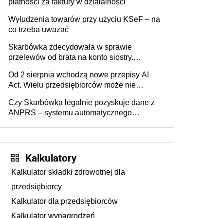
płatności za faktury w działalności
Wyłudzenia towarów przy użyciu KSeF – na
co trzeba uważać
Skarbówka zdecydowała w sprawie
przelewów od brata na konto siostry.
Pieniądze z emerytury mamy wyglądały jak
Od 2 sierpnia wchodzą nowe przepisy AI
darowizna, ale podatku jednak nie będzie
Act. Wielu przedsiębiorców może nie
wiedzieć, że dotyczą także ich
Czy Skarbówka legalnie pozyskuje dane z
ANPRS – systemu automatycznego
rozpoznawania tablic rejestracyjnych
pojazdów z kamer drogowych?
Kalkulatory
Kalkulator składki zdrowotnej dla
przedsiębiorcy
Kalkulator dla przedsiębiorców
Kalkulator wynagrodzeń