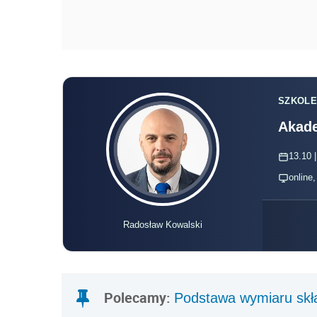
SZKOLE
Akade
13.10 |
online
Radosław Kowalski
Polecamy:
Podstawa wymiaru skł