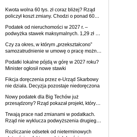
Kwota wolna 60 tys. zł coraz bliżej? Rząd
policzył koszt zmiany. Chodzi o ponad 60
mld zł
Podatek od nieruchomości w 2027 r. –
podwyżka stawek maksymalnych. 1,29 zł za
1 m2 mieszkania, 36,49 zł za 1 m2
Czy za okres, w którym „przekształcono”
budynków i lokali związanych z
samozatrudnienie w umowę o pracę można
prowadzeniem działalności gospodarczej
wystawić faktury korygujące? Rozwiązanie
Podatki lokalne pójdą w górę w 2027 roku?
umowy cywilnoprawnej jedynym
Minister ogłosił nowe stawki
racjonalnym wyjściem
Fikcja doręczenia przez e-Urząd Skarbowy
nie działa. Decyzja pozostaje niedoręczona
Nowy podatek dla Big Techów już
przesądzony? Rząd pokazał projekt, który
może zmienić zasady gry w Polsce
Trwają prace nad zmianami w podatkach.
Rząd nie wyklucza podwyższenia drugiego
progu PIT
Rozliczanie odsetek od nieterminowych