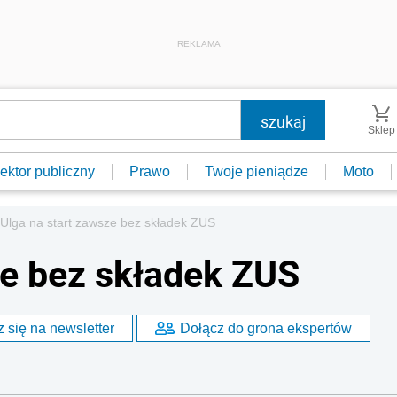
REKLAMA
Sklep
ektor publiczny
Prawo
Twoje pieniądze
Moto
Ulga na start zawsze bez składek ZUS
ze bez składek ZUS
 się na newsletter
Dołącz do grona ekspertów