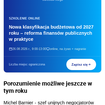
SZKOLENIE ONLINE
Nowa klasyfikacja budżetowa od 2027
roku – reforma finansów publicznych
w praktyce
26.08.2026 r., 9:00-13:00
online, na żywo + nagranie
Liczba miejsc ograniczona
Zapisz się
Porozumienie możliwe jeszcze w
tym roku
Michel Barnier - szef unijnych negocjatorów