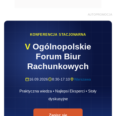
AUTOPROMOCJA
KONFERENCJA STACJONARNA
V
Ogólnopolskie
Forum Biur
Rachunkowych
16.09.2026
8:30-17:10
Warszawa
Praktyczna wiedza • Najlepsi Eksperci • Stoły
dyskusyjne
Zapisz się