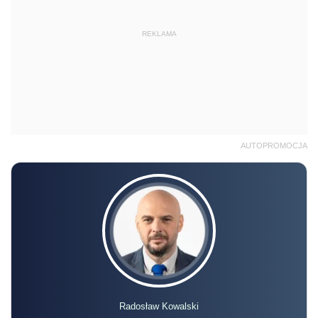
REKLAMA
AUTOPROMOCJA
Radosław Kowalski