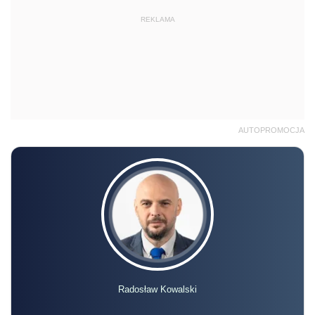
REKLAMA
AUTOPROMOCJA
Radosław Kowalski