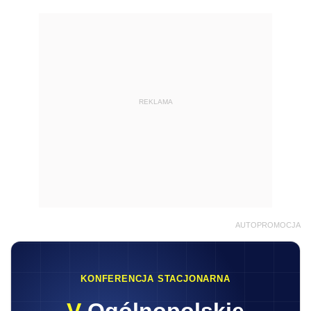
REKLAMA
AUTOPROMOCJA
KONFERENCJA STACJONARNA