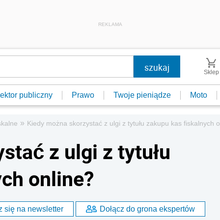
REKLAMA
Sklep
ektor publiczny
Prawo
Twoje pieniądze
Moto
»
skalne
Kiedy można skorzystać z ulgi z tytułu zakupu kas fiskalnych o
tać z ulgi z tytułu
ych online?
 się na newsletter
Dołącz do grona ekspertów