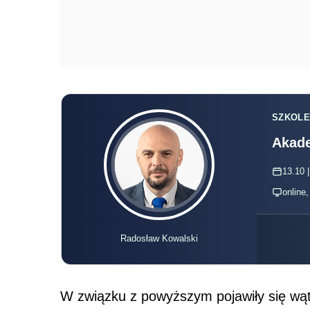
SZKOLE
Akade
13.10 |
online
Radosław Kowalski
W związku z powyższym pojawiły się wą