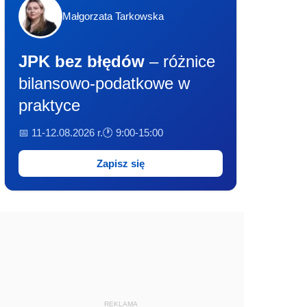
Małgorzata Tarkowska
JPK bez błędów
– różnice
bilansowo-podatkowe w
praktyce
📅 11-12.08.2026 r.
🕐 9:00-15:00
Zapisz się
REKLAMA