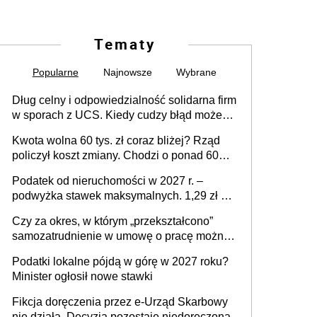
Tematy
Popularne
Najnowsze
Wybrane
Dług celny i odpowiedzialność solidarna firm
w sporach z UCS. Kiedy cudzy błąd może
stać się Twoim problemem
Kwota wolna 60 tys. zł coraz bliżej? Rząd
policzył koszt zmiany. Chodzi o ponad 60
mld zł
Podatek od nieruchomości w 2027 r. –
podwyżka stawek maksymalnych. 1,29 zł za
1 m2 mieszkania, 36,49 zł za 1 m2
Czy za okres, w którym „przekształcono”
budynków i lokali związanych z
samozatrudnienie w umowę o pracę można
prowadzeniem działalności gospodarczej
wystawić faktury korygujące? Rozwiązanie
Podatki lokalne pójdą w górę w 2027 roku?
umowy cywilnoprawnej jedynym
Minister ogłosił nowe stawki
racjonalnym wyjściem
Fikcja doręczenia przez e-Urząd Skarbowy
nie działa. Decyzja pozostaje niedoręczona