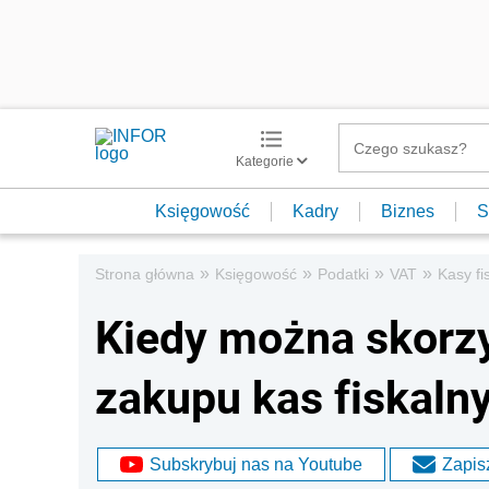
Kategorie
Księgowość
Kadry
Biznes
S
»
»
»
»
Strona główna
Księgowość
Podatki
VAT
Kasy fi
Kiedy można skorzys
zakupu kas fiskaln
Subskrybuj nas na Youtube
Zapisz