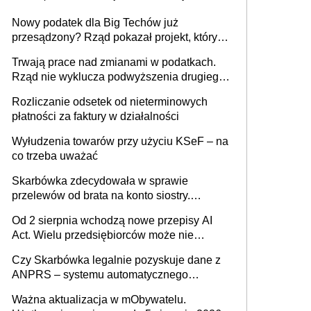
Nowy podatek dla Big Techów już
przesądzony? Rząd pokazał projekt, który
może zmienić zasady gry w Polsce
Trwają prace nad zmianami w podatkach.
Rząd nie wyklucza podwyższenia drugiego
progu PIT
Rozliczanie odsetek od nieterminowych
płatności za faktury w działalności
Wyłudzenia towarów przy użyciu KSeF – na
co trzeba uważać
Skarbówka zdecydowała w sprawie
przelewów od brata na konto siostry.
Pieniądze z emerytury mamy wyglądały jak
Od 2 sierpnia wchodzą nowe przepisy AI
darowizna, ale podatku jednak nie będzie
Act. Wielu przedsiębiorców może nie
wiedzieć, że dotyczą także ich
Czy Skarbówka legalnie pozyskuje dane z
ANPRS – systemu automatycznego
rozpoznawania tablic rejestracyjnych
Ważna aktualizacja w mObywatelu.
pojazdów z kamer drogowych?