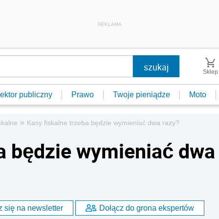
REKLAMA
Sklep
ektor publiczny
Prawo
Twoje pieniądze
Moto
»
skalne
Kasy fiskalne trzeba będzie wymieniać dwa razy?
ba będzie wymieniać dwa
 się na newsletter
Dołącz do grona ekspertów