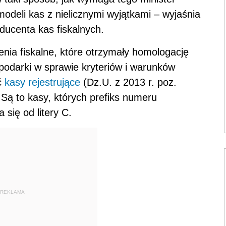
odeli kas z nielicznymi wyjątkami – wyjaśnia
oducenta kas fiskalnych.
enia fiskalne, które otrzymały homologację
podarki w sprawie kryteriów i warunków
ć
kasy rejestrujące
(Dz.U. z 2013 r. poz.
ą to kasy, których prefiks numeru
 się od litery C.
REKLAMA