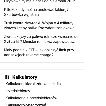
Użytkownicy mają czas do 5 sierpnia 2026
roku
KSeF: kiedy można anulować fakturę?
Skarbówka wyjaśnia
Tusk kontra Nawrocki. Wojna o 4 miliardy
złotych i ceny paliw. Prezydent zablokował
ustawę, premier mówi o „ciosie
Zwrot akcyzy za paliwo rolnicze wzrośnie do
wymierzonym we wszystkich polskich
2 zł za litr? Minister rolnictwa zapowiada
kierowców”
ważne zmiany dla rolników
Mały podatnik CIT – jak obliczyć limit przy
transakcjach reverse charge?
Kalkulatory
Kalkulator składki zdrowotnej dla
przedsiębiorcy
Kalkulator dla przedsiębiorców
Kalkulator wynagrodzeń