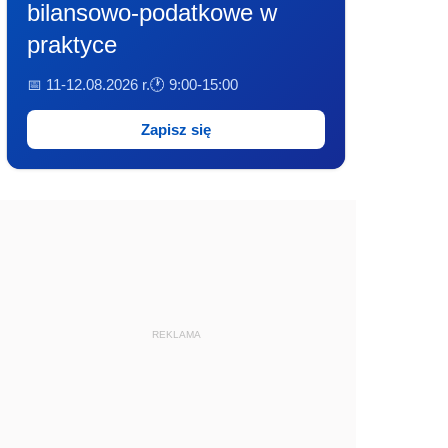
bilansowo-podatkowe w
praktyce
📅 11-12.08.2026 r.
🕐 9:00-15:00
Zapisz się
REKLAMA