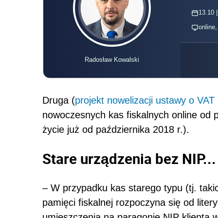
13.10 |
online
Radosław Kowalski
Druga (
projekt nowelizacji ustawy o VAT
nowoczesnych kas fiskalnych online od 
życie już od października 2018 r.).
Stare urządzenia bez NIP...
– W przypadku kas starego typu (tj. tak
pamięci fiskalnej rozpoczyna się od liter
umieszczenia na paragonie NIP klienta w