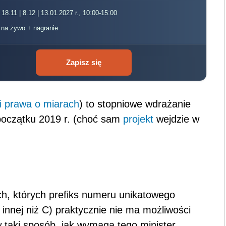
 18.11 | 8.12 | 13.01.2027 r., 10:00-15:00
, na żywo + nagranie
Zapisz się
 i prawa o miarach
) to stopniowe wdrażanie
początku 2019 r. (choć sam
projekt
wejdzie w
ich, których prefiks numeru unikatowego
y innej niż C) praktycznie nie ma możliwości
 taki sposób, jak wymaga tego minister