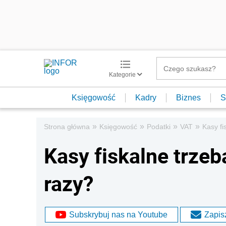
Kategorie
Księgowość
Kadry
Biznes
S
»
»
»
»
Strona główna
Księgowość
Podatki
VAT
Kasy fi
Kasy fiskalne trze
razy?
Subskrybuj nas na Youtube
Zapisz