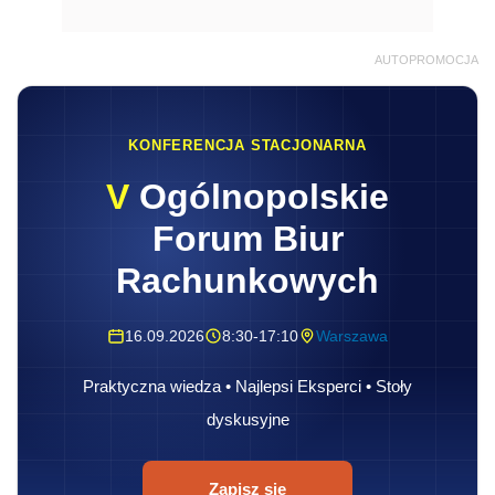
AUTOPROMOCJA
KONFERENCJA STACJONARNA
V
Ogólnopolskie
Forum Biur
Rachunkowych
16.09.2026
8:30-17:10
Warszawa
Praktyczna wiedza • Najlepsi Eksperci • Stoły
dyskusyjne
Zapisz się