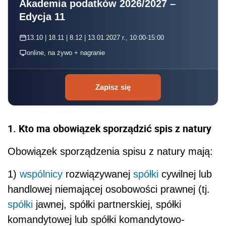
Akademia podatków 2026/2027 –
Edycja 11
13.10 | 18.11 | 8.12 | 13.01.2027 r., 10:00-15:00
online, na żywo + nagranie
Zapisz się
1. Kto ma obowiązek sporządzić spis z natury
Obowiązek sporządzenia spisu z natury mają:
1)
wspólnicy
rozwiązywanej
spółki
cywilnej lub
handlowej niemającej osobowości prawnej (tj.
spółki
jawnej, spółki partnerskiej, spółki
komandytowej lub spółki komandytowo-