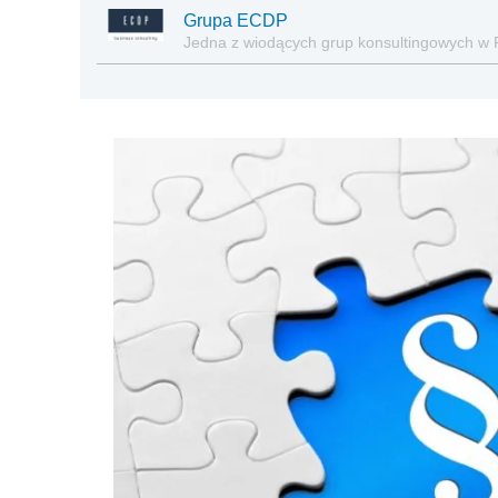
Grupa ECDP
Jedna z wiodących grup konsultingowych w 