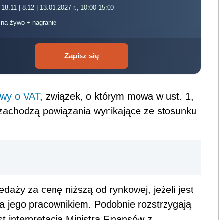
 18.11 | 8.12 | 13.01.2027 r., 10:00-15:00
, na żywo + nagranie
Zapisz się
awy o VAT
, związek, o którym mowa w ust. 1,
i zachodzą powiązania wynikające ze stosunku
aży za cenę niższą od rynkowej, jeżeli jest
jego pracownikiem. Podobnie rozstrzygają
 interpretacja Ministra Finansów z