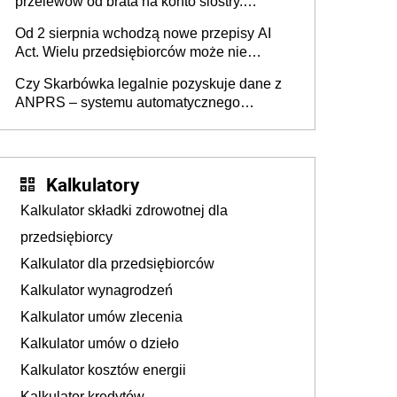
przelewów od brata na konto siostry.
Pieniądze z emerytury mamy wyglądały jak
Od 2 sierpnia wchodzą nowe przepisy AI
darowizna, ale podatku jednak nie będzie
Act. Wielu przedsiębiorców może nie
wiedzieć, że dotyczą także ich
Czy Skarbówka legalnie pozyskuje dane z
ANPRS – systemu automatycznego
rozpoznawania tablic rejestracyjnych
pojazdów z kamer drogowych?
Kalkulatory
Kalkulator składki zdrowotnej dla
przedsiębiorcy
Kalkulator dla przedsiębiorców
Kalkulator wynagrodzeń
Kalkulator umów zlecenia
Kalkulator umów o dzieło
Kalkulator kosztów energii
Kalkulator kredytów