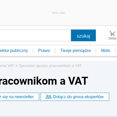
REKLAMA
Sklep
ektor publiczny
Prawo
Twoje pieniądze
Moto
»
zenia VAT
Sprzedaż sprzętu pracownikom a VAT
pracownikom a VAT
 się na newsletter
Dołącz do grona ekspertów