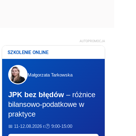
AUTOPROMOCJA
SZKOLENIE ONLINE
Małgorzata Tarkowska
JPK bez błędów
– różnice
bilansowo-podatkowe w
praktyce
📅 11-12.08.2026 r.
🕐 9:00-15:00