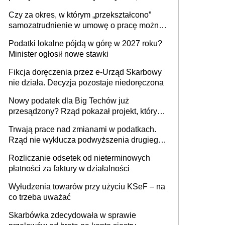
1 m2 mieszkania, 36,49 zł za 1 m2
Czy za okres, w którym „przekształcono”
budynków i lokali związanych z
samozatrudnienie w umowę o pracę można
prowadzeniem działalności gospodarczej
wystawić faktury korygujące? Rozwiązanie
Podatki lokalne pójdą w górę w 2027 roku?
umowy cywilnoprawnej jedynym
Minister ogłosił nowe stawki
racjonalnym wyjściem
Fikcja doręczenia przez e-Urząd Skarbowy
nie działa. Decyzja pozostaje niedoręczona
Nowy podatek dla Big Techów już
przesądzony? Rząd pokazał projekt, który
może zmienić zasady gry w Polsce
Trwają prace nad zmianami w podatkach.
Rząd nie wyklucza podwyższenia drugiego
progu PIT
Rozliczanie odsetek od nieterminowych
płatności za faktury w działalności
Wyłudzenia towarów przy użyciu KSeF – na
co trzeba uważać
Skarbówka zdecydowała w sprawie