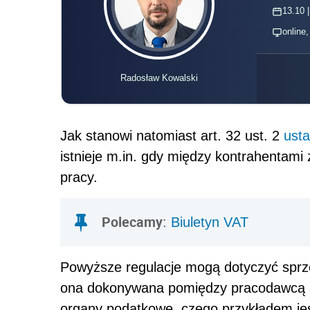
13.10 |
online
Radosław Kowalski
Jak stanowi natomiast art. 32 ust. 2
ust
istnieje m.in. gdy między kontrahentam
pracy.
Polecamy
:
Biuletyn VAT
Powyższe regulacje mogą dotyczyć sprzed
ona dokonywana pomiędzy pracodawcą a 
organy podatkowe, czego przykładem jest