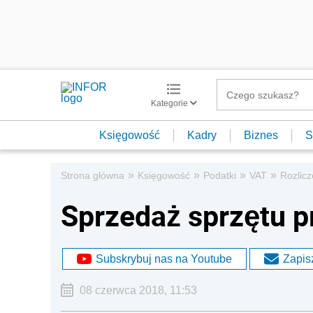
Kategorie
Księgowość
Kadry
Biznes
S
»
»
»
»
Strona główna
Księgowość
Podatki
VAT
Rozlic
Sprzedaż sprzętu 
Subskrybuj nas na Youtube
Zapisz
08 czerwca 2018, 11:53