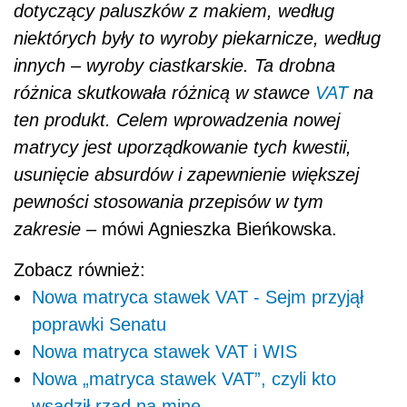
dotyczący paluszków z makiem, według
niektórych były to wyroby piekarnicze, według
innych – wyroby ciastkarskie. Ta drobna
różnica skutkowała różnicą w stawce
VAT
na
ten produkt. Celem wprowadzenia nowej
matrycy jest uporządkowanie tych kwestii,
usunięcie absurdów i zapewnienie większej
pewności stosowania przepisów w tym
zakresie –
mówi Agnieszka Bieńkowska.
Zobacz również:
Nowa matryca stawek VAT - Sejm przyjął
poprawki Senatu
Nowa matryca stawek VAT i WIS
Nowa „matryca stawek VAT”, czyli kto
wsadził rząd na minę