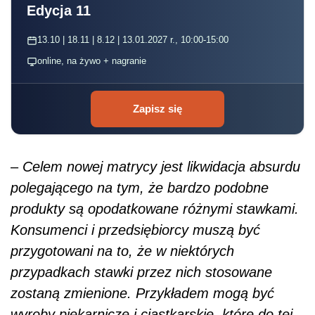
Edycja 11
13.10 | 18.11 | 8.12 | 13.01.2027 r., 10:00-15:00
online, na żywo + nagranie
Zapisz się
–
Celem nowej matrycy jest likwidacja absurdu
polegającego na tym, że bardzo podobne
produkty są opodatkowane różnymi stawkami.
Konsumenci i przedsiębiorcy muszą być
przygotowani na to, że w niektórych
przypadkach stawki przez nich stosowane
zostaną zmienione. Przykładem mogą być
wyroby piekarnicze i ciastkarskie, które do tej