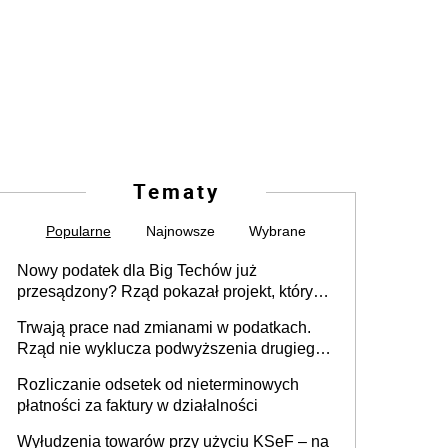
Tematy
Popularne
Najnowsze
Wybrane
Nowy podatek dla Big Techów już
przesądzony? Rząd pokazał projekt, który
może zmienić zasady gry w Polsce
Trwają prace nad zmianami w podatkach.
Rząd nie wyklucza podwyższenia drugiego
progu PIT
Rozliczanie odsetek od nieterminowych
płatności za faktury w działalności
Wyłudzenia towarów przy użyciu KSeF – na