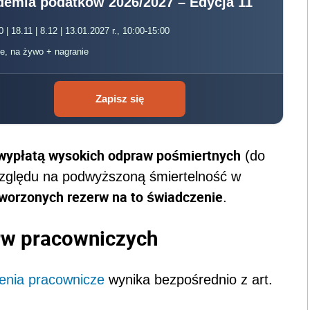
demia podatków 2026/2027 – Edycja 11
0 | 18.11 | 8.12 | 13.01.2027 r., 10:00-15:00
ne, na żywo + nagranie
Zapisz się
wypłatą wysokich odpraw pośmiertnych
(do
względu na podwyższoną śmiertelność w
tworzonych rezerw na to świadczenie
.
rw pracowniczych
enia pracownicze
wynika bezpośrednio z art.