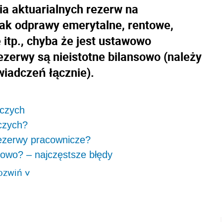
a aktuarialnych rezerw na
jak odprawy emerytalne, rentowe,
itp., chyba że jest ustawowo
ezerwy są nieistotne bilansowo (należy
wiadczeń łącznie).
iczych
czych?
rezerwy pracownicze?
sowo? – najczęstsze błędy
ozwiń
>