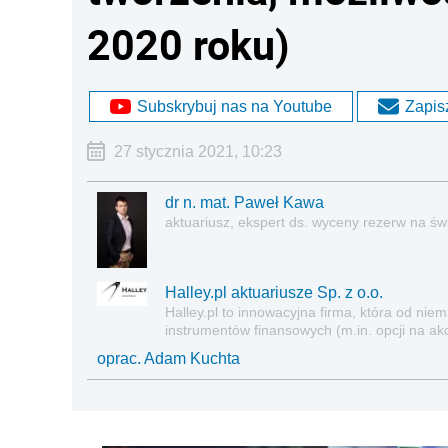
2020 roku)
Subskrybuj nas na Youtube
Zapisz
27 stycznia 2021, 10:23
dr n. mat. Paweł Kawa
aktuariusz, ekspert ds. wyceny rezerw na ś
Halley.pl aktuariusze Sp. z o.o.
Halley.pl to innowacyjna firma, która od nie
instrumentów finansowych (m.in. opcji na ak
motywacyjnych oraz wycenie rezerw aktuaria
oprac. Adam Kuchta