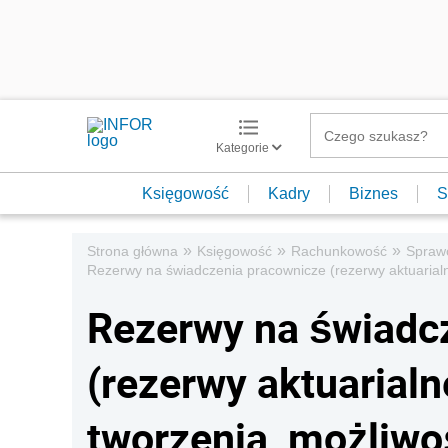
Kategorie
Księgowość
Kadry
Biznes
S
»
»
»
Strona główna
Księgowość
Rachunkowość
Spraw
Rezerwy na świadczenia pracownicze (rezerwy aktuarialn
Rezerwy na świadc
(rezerwy aktuarialn
tworzenia, możliwo