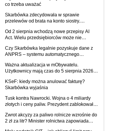
co trzeba uważać
Skarbówka zdecydowała w sprawie
przelewów od brata na konto siostry.
Pieniądze z emerytury mamy wyglądały jak
Od 2 sierpnia wchodzą nowe przepisy AI
darowizna, ale podatku jednak nie będzie
Act. Wielu przedsiębiorców może nie
wiedzieć, że dotyczą także ich
Czy Skarbówka legalnie pozyskuje dane z
ANPRS – systemu automatycznego
rozpoznawania tablic rejestracyjnych
Ważna aktualizacja w mObywatelu.
pojazdów z kamer drogowych?
Użytkownicy mają czas do 5 sierpnia 2026
roku
KSeF: kiedy można anulować fakturę?
Skarbówka wyjaśnia
Tusk kontra Nawrocki. Wojna o 4 miliardy
złotych i ceny paliw. Prezydent zablokował
ustawę, premier mówi o „ciosie
Zwrot akcyzy za paliwo rolnicze wzrośnie do
wymierzonym we wszystkich polskich
2 zł za litr? Minister rolnictwa zapowiada
kierowców”
ważne zmiany dla rolników