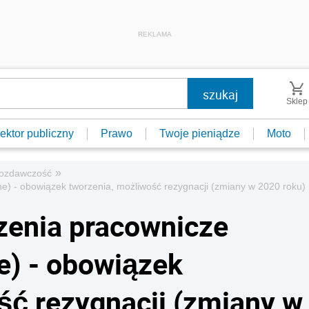
REKLAMA
Sklep
ektor publiczny
Prawo
Twoje pieniądze
Moto
»
ozdawczość
e) - obowiązek tworzenia, możliwość rezygnacji (zmiany w 2020 roku)
zenia pracownicze
e) - obowiązek
ść rezygnacji (zmiany w