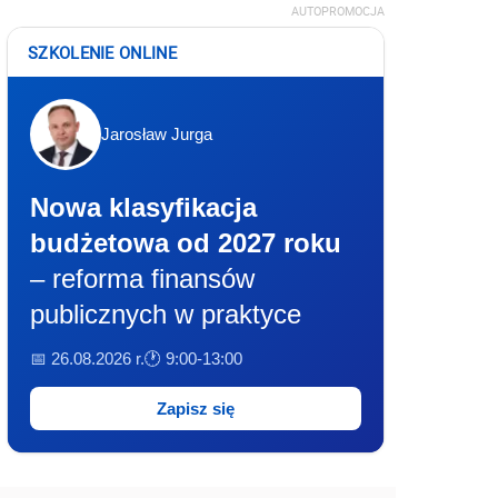
AUTOPROMOCJA
SZKOLENIE ONLINE
Jarosław Jurga
Nowa klasyfikacja
budżetowa od 2027 roku
– reforma finansów
publicznych w praktyce
📅 26.08.2026 r.
🕐 9:00-13:00
Zapisz się