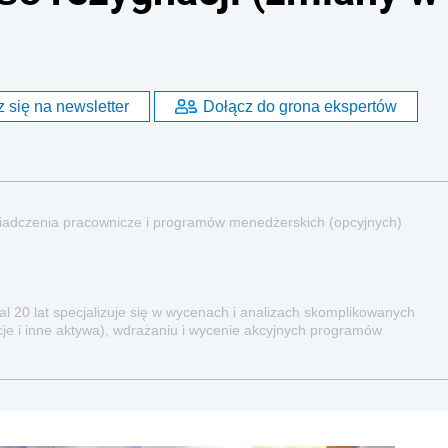
 się na newsletter
Dołącz do grona ekspertów
wiadczenia pracownicze i programów menedżerskich (opcyjnych)
mal 20 lat specjalizuje się w wycenach i analizach skomplikowanych
cje i inne aktywa), wdrażaniu i wycenie akcyjnych programów
lnych (pracowniczych).