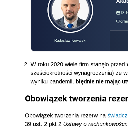
Aka
13.1
onli
Radosław Kowalski
W roku 2020 wiele firm stanęło przed
sześciokrotności wynagrodzenia) ze 
błędnie nie mając u
wyniku pandemii,
Obowiązek tworzenia reze
Obowiązek tworzenia rezerw na
świadcz
39 ust. 2 pkt 2
Ustawy o rachunkowości: