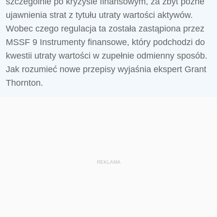
szczególnie po kryzysie finansowym, za zbyt późne
ujawnienia strat z tytułu utraty wartości aktywów.
Wobec czego regulacja ta została zastąpiona przez
MSSF 9 Instrumenty finansowe, który podchodzi do
kwestii utraty wartości w zupełnie odmienny sposób.
Jak rozumieć nowe przepisy wyjaśnia ekspert Grant
Thornton.
REKLAMA