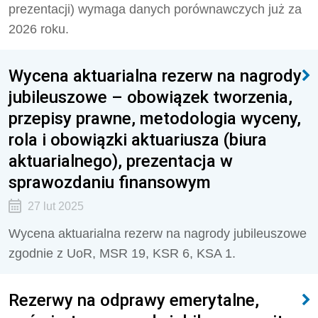
prezentacji) wymaga danych porównawczych już za
2026 roku.
Wycena aktuarialna rezerw na nagrody
jubileuszowe – obowiązek tworzenia,
przepisy prawne, metodologia wyceny,
rola i obowiązki aktuariusza (biura
aktuarialnego), prezentacja w
sprawozdaniu finansowym
27 lut 2025
Wycena aktuarialna rezerw na nagrody jubileuszowe
zgodnie z UoR, MSR 19, KSR 6, KSA 1.
Rezerwy na odprawy emerytalne,