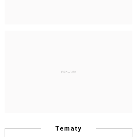
REKLAMA
Tematy