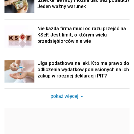
dziecka. Ile razy można dać bez podatku?
Jeden ważny warunek
Nie każda firma musi od razu przejść na
KSeF. Jest limit, o którym wielu
przedsiębiorców nie wie
Ulga podatkowa na leki. Kto ma prawo do
odliczenia wydatków poniesionych na ich
zakup w rocznej deklaracji PIT?
pokaż więcej