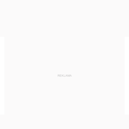
REKLAMA