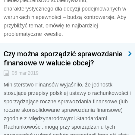
niebezpieczeństwo subiektywizmu,
charakterystycznego dla decyzji podejmowanych w
warunkach niepewności – budzą kontrowersje. Aby
przybliżyć temat, omówię te najbardziej
problematyczne kwestie.
Czy można sporządzić sprawozdanie
finansowe w walucie obcej?
06 mar 2019
Ministerstwo Finansów wyjaśniło, że jednostki
stosujące przepisy polskiej ustawy o rachunkowości i
sporządzające roczne sprawozdania finansowe (lub
roczne skonsolidowane sprawozdania finansowe)
zgodnie z Międzynarodowymi Standardami
Rachunkowości, mogą przy sporządzaniu tych