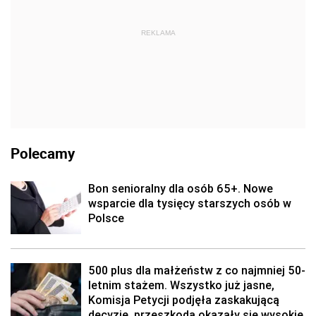
REKLAMA
Polecamy
Bon senioralny dla osób 65+. Nowe
wsparcie dla tysięcy starszych osób w
Polsce
500 plus dla małżeństw z co najmniej 50-
letnim stażem. Wszystko już jasne,
Komisja Petycji podjęła zaskakującą
decyzję, przeszkodą okazały się wysokie