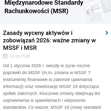
Międzynarodowe Standardy
Rachunkowości (MSR)
Zasady wyceny aktywów i
zobowiązań 2026: ważne zmiany w
MSSF i MSR
31 sty 2026
Od 1 stycznia 2026 r. weszły w życie roczne
poprawki do MSSF (m.in. zmiana w MSSF 7
Instrumenty finansowe w zakresie ujawniania
informacji) oraz nowelizacje MSSF 19 dotycząca
spółek zależnych. Kluczowe zmiany obejmują też
usprawnienia w ujawnieniach i ulepszenia
standardów. Co ważne: MSSF 18 (nowy standard