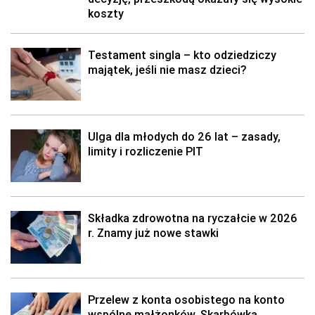
koszty
Testament singla – kto odziedziczy
majątek, jeśli nie masz dzieci?
Ulga dla młodych do 26 lat – zasady,
limity i rozliczenie PIT
Składka zdrowotna na ryczałcie w 2026
r. Znamy już nowe stawki
Przelew z konta osobistego na konto
wspólne małżonków. Skarbówka