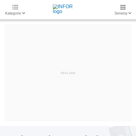
Kategorie
Serwisy