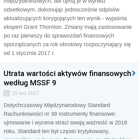
międzyokresowych, ale ujmą je w wyniku
odsetkowym, dokonując jednocześnie odpisów
aktualizujących korygujących ten wynik - wyjaśnia
ekspert Grant Thornton. Zmiany mają zastosowanie
po raz pierwszy do sprawozdań finansowych
sporządzanych za rok obrotowy rozpoczynający się
od 1 stycznia 2017 r.
Utrata wartości aktywów finansowych
według MSSF 9
15 wrz 2017
Dotychczasowy Międzynarodowy Standard
Rachunkowości nr 39 Instrumenty finansowe:
ujmowanie i wycena straci swoją ważność w 2018
roku. Standard ten był często krytykowany,