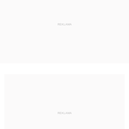
REKLAMA
REKLAMA