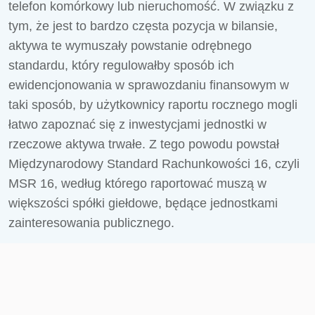
telefon komórkowy lub nieruchomość. W związku z
tym, że jest to bardzo częsta pozycja w bilansie,
aktywa te wymuszały powstanie odrębnego
standardu, który regulowałby sposób ich
ewidencjonowania w sprawozdaniu finansowym w
taki sposób, by użytkownicy raportu rocznego mogli
łatwo zapoznać się z inwestycjami jednostki w
rzeczowe aktywa trwałe. Z tego powodu powstał
Międzynarodowy Standard Rachunkowości 16, czyli
MSR 16, według którego raportować muszą w
większości spółki giełdowe, będące jednostkami
zainteresowania publicznego.