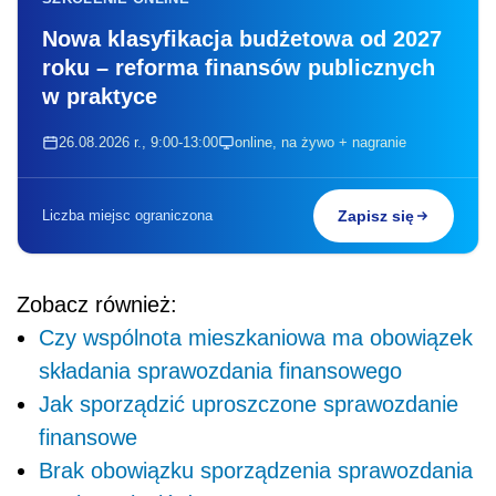
Nowa klasyfikacja budżetowa od 2027
roku – reforma finansów publicznych
w praktyce
26.08.2026 r., 9:00-13:00
online, na żywo + nagranie
Liczba miejsc ograniczona
Zapisz się
Zobacz również:
Czy wspólnota mieszkaniowa ma obowiązek
składania sprawozdania finansowego
Jak sporządzić uproszczone sprawozdanie
finansowe
Brak obowiązku sporządzenia sprawozdania