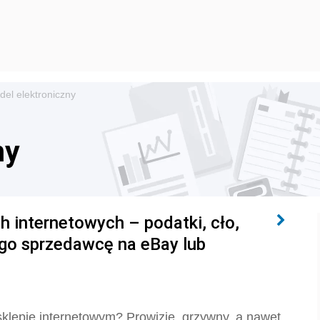
del elektroniczny
ny
 internetowych – podatki, cło,
go sprzedawcę na eBay lub
klepie internetowym? Prowizje, grzywny, a nawet