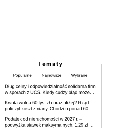
Tematy
Popularne
Najnowsze
Wybrane
Dług celny i odpowiedzialność solidarna firm
w sporach z UCS. Kiedy cudzy błąd może
stać się Twoim problemem
Kwota wolna 60 tys. zł coraz bliżej? Rząd
policzył koszt zmiany. Chodzi o ponad 60
mld zł
Podatek od nieruchomości w 2027 r. –
podwyżka stawek maksymalnych. 1,29 zł za