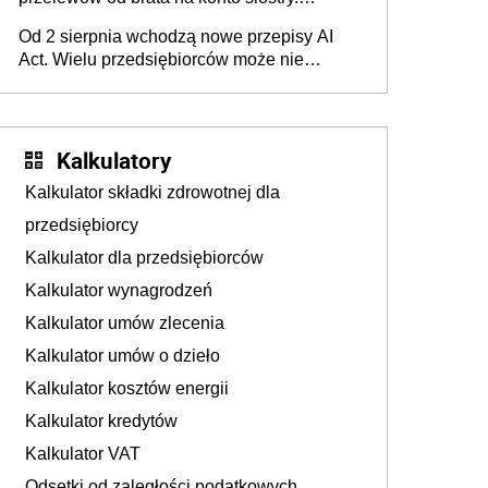
Pieniądze z emerytury mamy wyglądały jak
Od 2 sierpnia wchodzą nowe przepisy AI
darowizna, ale podatku jednak nie będzie
Act. Wielu przedsiębiorców może nie
wiedzieć, że dotyczą także ich
Kalkulatory
Kalkulator składki zdrowotnej dla
przedsiębiorcy
Kalkulator dla przedsiębiorców
Kalkulator wynagrodzeń
Kalkulator umów zlecenia
Kalkulator umów o dzieło
Kalkulator kosztów energii
Kalkulator kredytów
Kalkulator VAT
Odsetki od zaległości podatkowych