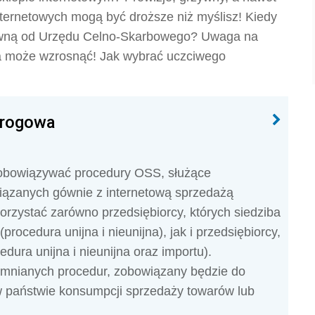
nternetowych mogą być droższe niż myślisz! Kiedy
zywną od Urzędu Celno-Skarbowego? Uwaga na
na może wzrosnąć! Jak wybrać uczciwego
progowa
 obowiązywać procedury OSS, służące
wiązanych gównie z internetową sprzedażą
orzystać zarówno przedsiębiorcy, których siedziba
(procedura unijna i nieunijna), jak i przedsiębiorcy,
dura unijna i nieunijna oraz importu).
pomnianych procedur, zobowiązany będzie do
i w państwie konsumpcji sprzedaży towarów lub