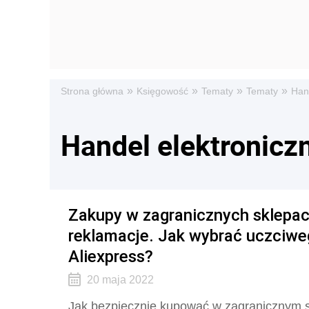
»
»
»
»
Strona główna
Księgowość
Tematy
Tematy
Han
Handel elektronicz
Zakupy w zagranicznych sklepach
reklamacje. Jak wybrać uczciwe
Aliexpress?
20 maja 2022
Jak bezpiecznie kupować w zagranicznym s