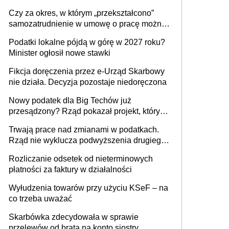
1 m2 mieszkania, 36,49 zł za 1 m2
Czy za okres, w którym „przekształcono”
budynków i lokali związanych z
samozatrudnienie w umowę o pracę można
prowadzeniem działalności gospodarczej
wystawić faktury korygujące? Rozwiązanie
Podatki lokalne pójdą w górę w 2027 roku?
umowy cywilnoprawnej jedynym
Minister ogłosił nowe stawki
racjonalnym wyjściem
Fikcja doręczenia przez e-Urząd Skarbowy
nie działa. Decyzja pozostaje niedoręczona
Nowy podatek dla Big Techów już
przesądzony? Rząd pokazał projekt, który
może zmienić zasady gry w Polsce
Trwają prace nad zmianami w podatkach.
Rząd nie wyklucza podwyższenia drugiego
progu PIT
Rozliczanie odsetek od nieterminowych
płatności za faktury w działalności
Wyłudzenia towarów przy użyciu KSeF – na
co trzeba uważać
Skarbówka zdecydowała w sprawie
przelewów od brata na konto siostry.