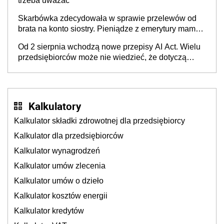
trzeba uważać
Skarbówka zdecydowała w sprawie przelewów od
brata na konto siostry. Pieniądze z emerytury mamy
wyglądały jak darowizna, ale podatku jednak nie
Od 2 sierpnia wchodzą nowe przepisy AI Act. Wielu
będzie
przedsiębiorców może nie wiedzieć, że dotyczą
także ich
Kalkulatory
Kalkulator składki zdrowotnej dla przedsiębiorcy
Kalkulator dla przedsiębiorców
Kalkulator wynagrodzeń
Kalkulator umów zlecenia
Kalkulator umów o dzieło
Kalkulator kosztów energii
Kalkulator kredytów