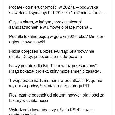
Podatek od nieruchomości w 2027 r. – podwyżka
stawek maksymalnych. 1,29 zł za 1 m2 mieszkania,
36,49 zł za 1 m2 budynków i lokali związanych z
Czy za okres, w którym „przekształcono”
prowadzeniem działalności gospodarczej
samozatrudnienie w umowę o pracę można
wystawić faktury korygujące? Rozwiązanie umowy
Podatki lokalne pójdą w górę w 2027 roku? Minister
cywilnoprawnej jedynym racjonalnym wyjściem
ogłosił nowe stawki
Fikcja doręczenia przez e-Urząd Skarbowy nie
działa. Decyzja pozostaje niedoręczona
Nowy podatek dla Big Techów już przesądzony?
Rząd pokazał projekt, który może zmienić zasady gry
w Polsce
Trwają prace nad zmianami w podatkach. Rząd nie
wyklucza podwyższenia drugiego progu PIT
Rozliczanie odsetek od nieterminowych płatności za
faktury w działalności
Wyłudzenia towarów przy użyciu KSeF – na co