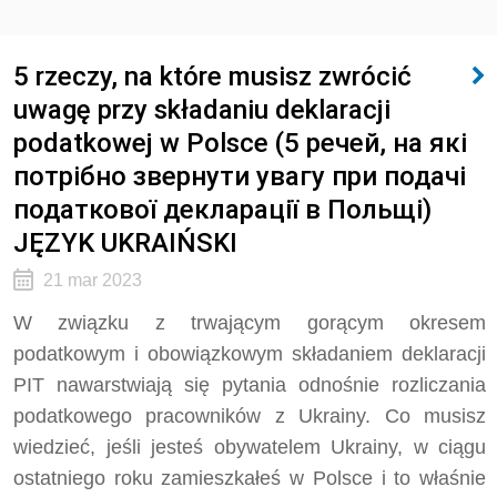
5 rzeczy, na które musisz zwrócić
uwagę przy składaniu deklaracji
podatkowej w Polsce (5 речей, на які
потрібно звернути увагу при подачі
податкової декларації в Польщі)
JĘZYK UKRAIŃSKI
21 mar 2023
W związku z trwającym gorącym okresem
podatkowym i obowiązkowym składaniem deklaracji
PIT nawarstwiają się pytania odnośnie rozliczania
podatkowego pracowników z Ukrainy. Co musisz
wiedzieć, jeśli jesteś obywatelem Ukrainy, w ciągu
ostatniego roku zamieszkałeś w Polsce i to właśnie