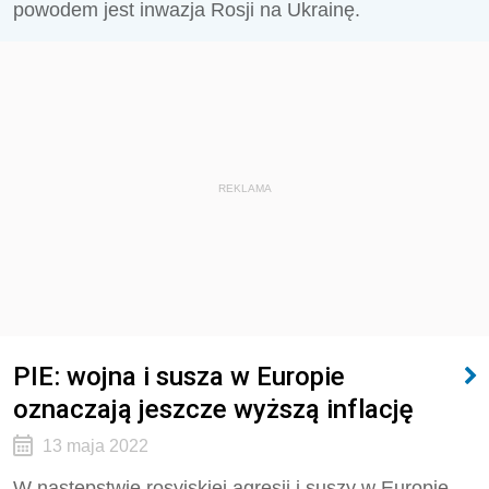
powodem jest inwazja Rosji na Ukrainę.
REKLAMA
PIE: wojna i susza w Europie
oznaczają jeszcze wyższą inflację
13 maja 2022
W następstwie rosyjskiej agresji i suszy w Europie