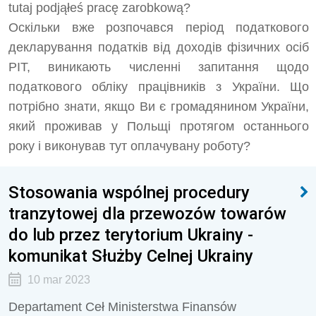
tutaj podjąłeś pracę zarobkową?
Оскільки вже розпочався період податкового
декларування податків від доходів фізичних осіб
PIT, виникають численні запитання щодо
податкового обліку працівників з України. Що
потрібно знати, якщо Ви є громадянином України,
який проживав у Польщі протягом останнього
року і виконував тут оплачувану роботу?
Stosowania wspólnej procedury
tranzytowej dla przewozów towarów
do lub przez terytorium Ukrainy -
komunikat Służby Celnej Ukrainy
10 mar 2023
Departament Ceł Ministerstwa Finansów