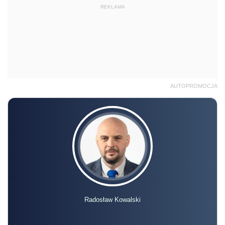
REKLAMA
AUTOPROMOCJA
Radosław Kowalski