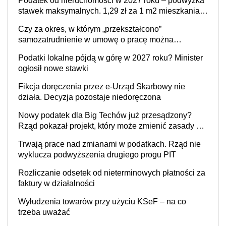
Podatek od nieruchomości w 2027 roku – podwyżka
stawek maksymalnych. 1,29 zł za 1 m2 mieszkania,
36,49 zł za 1 m2 budynków i lokali związanych z
Czy za okres, w którym „przekształcono”
prowadzeniem działalności gospodarczej
samozatrudnienie w umowę o pracę można
wystawić faktury korygujące? Rozwiązanie umowy
Podatki lokalne pójdą w górę w 2027 roku? Minister
cywilnoprawnej jedynym racjonalnym wyjściem
ogłosił nowe stawki
Fikcja doręczenia przez e-Urząd Skarbowy nie
działa. Decyzja pozostaje niedoręczona
Nowy podatek dla Big Techów już przesądzony?
Rząd pokazał projekt, który może zmienić zasady gry
w Polsce
Trwają prace nad zmianami w podatkach. Rząd nie
wyklucza podwyższenia drugiego progu PIT
Rozliczanie odsetek od nieterminowych płatności za
faktury w działalności
Wyłudzenia towarów przy użyciu KSeF – na co
trzeba uważać