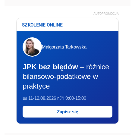
AUTOPROMOCJA
SZKOLENIE ONLINE
Małgorzata Tarkowska
JPK bez błędów
– różnice
bilansowo-podatkowe w
praktyce
📅 11-12.08.2026 r.
🕐 9:00-15:00
Zapisz się