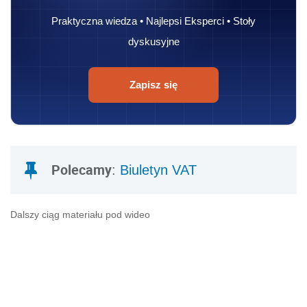
Praktyczna wiedza • Najlepsi Eksperci • Stoły
dyskusyjne
Zapisz się
Polecamy
:
Biuletyn VAT
Dalszy ciąg materiału pod wideo