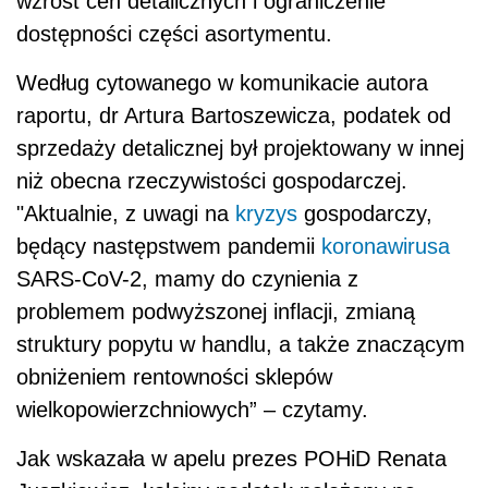
wzrost cen detalicznych i ograniczenie
dostępności części asortymentu.
Według cytowanego w komunikacie autora
raportu, dr Artura Bartoszewicza,
podat
ek od
sprzedaży detalicznej był projektowany w innej
niż obecna rzeczywistości gospodarczej.
"Aktualnie, z uwagi na
kryzys
gospodarczy,
będący następstwem pandemii
koronawirusa
SARS-CoV-2, mamy do czynienia z
problemem podwyższonej inflacji, zmianą
struktury popytu w handlu, a także znaczącym
obniżeniem rentowności sklepów
wielkopowierzchniowych” – czytamy.
Jak wskazała w apelu prezes POHiD Renata