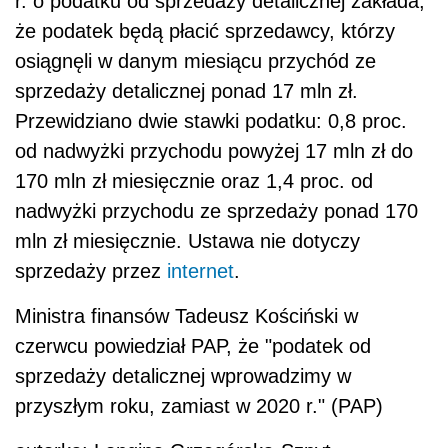
r. o
podat
ku od sprzedaży detalicznej zakłada,
że
podat
ek będą płacić sprzedawcy, którzy
osiągnęli w danym miesiącu przychód ze
sprzedaży detalicznej ponad 17 mln zł.
Przewidziano dwie stawki
podat
ku: 0,8 proc.
od nadwyżki przychodu powyżej 17 mln zł do
170 mln zł miesięcznie oraz 1,4 proc. od
nadwyżki przychodu ze sprzedaży ponad 170
mln zł miesięcznie. Ustawa nie dotyczy
sprzedaży przez
internet
.
Ministra finansów Tadeusz Kościński w
czerwcu powiedział PAP, że "
podat
ek od
sprzedaży detalicznej wprowadzimy w
przyszłym roku, zamiast w 2020 r." (PAP)