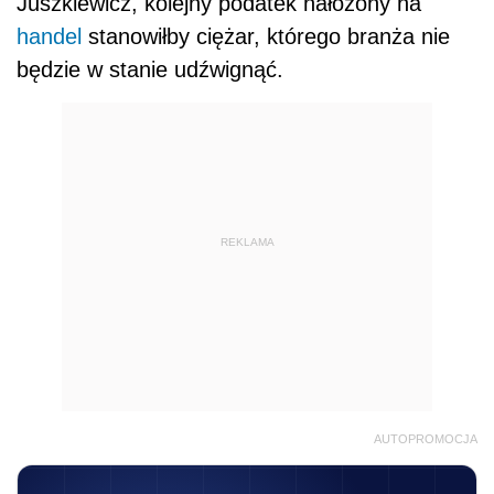
Juszkiewicz, kolejny
podat
ek nałożony na
handel
stanowiłby ciężar, którego branża nie
będzie w stanie udźwignąć.
REKLAMA
AUTOPROMOCJA