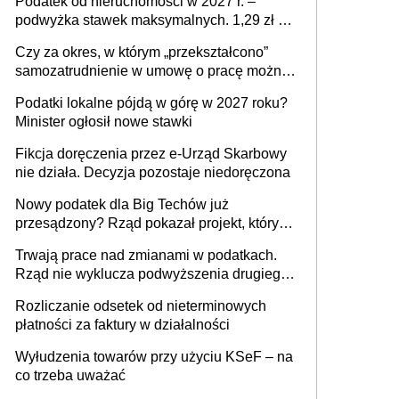
Podatek od nieruchomości w 2027 r. –
podwyżka stawek maksymalnych. 1,29 zł za
1 m2 mieszkania, 36,49 zł za 1 m2
Czy za okres, w którym „przekształcono”
budynków i lokali związanych z
samozatrudnienie w umowę o pracę można
prowadzeniem działalności gospodarczej
wystawić faktury korygujące? Rozwiązanie
Podatki lokalne pójdą w górę w 2027 roku?
umowy cywilnoprawnej jedynym
Minister ogłosił nowe stawki
racjonalnym wyjściem
Fikcja doręczenia przez e-Urząd Skarbowy
nie działa. Decyzja pozostaje niedoręczona
Nowy podatek dla Big Techów już
przesądzony? Rząd pokazał projekt, który
może zmienić zasady gry w Polsce
Trwają prace nad zmianami w podatkach.
Rząd nie wyklucza podwyższenia drugiego
progu PIT
Rozliczanie odsetek od nieterminowych
płatności za faktury w działalności
Wyłudzenia towarów przy użyciu KSeF – na
co trzeba uważać