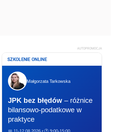
AUTOPROMOCJA
SZKOLENIE ONLINE
Małgorzata Tarkowska
JPK bez błędów
– różnice
bilansowo-podatkowe w
praktyce
📅 11-12.08.2026 r.
🕐 9:00-15:00