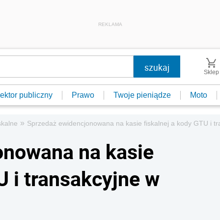
REKLAMA
Sklep
ektor publiczny
Prawo
Twoje pieniądze
Moto
»
skalne
Sprzedaż ewidencjonowana na kasie fiskalnej a kody GTU i 
onowana na kasie
U i transakcyjne w