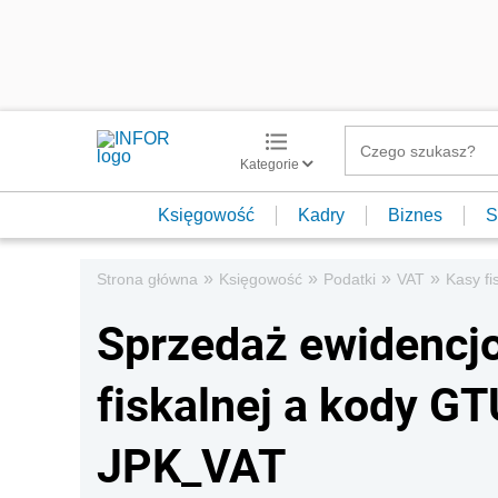
Kategorie
Księgowość
Kadry
Biznes
S
»
»
»
»
Strona główna
Księgowość
Podatki
VAT
Kasy fi
Sprzedaż ewidencj
fiskalnej a kody GT
JPK_VAT