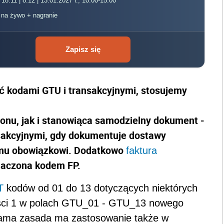
 18.11 | 8.12 | 13.01.2027 r., 10:00-15:00
, na żywo + nagranie
Zapisz się
ać kodami GTU i transakcyjnymi, stosujemy
onu, jak i stanowiąca samodzielny dokument -
nsakcyjnymi, gdy dokumentuje dostawy
temu obowiązkowi. Dodatkowo
faktura
naczona kodem FP.
T
kodów od 01 do 13 dotyczących niektórych
ości 1 w polach GTU_01 - GTU_13 nowego
 sama zasada ma zastosowanie także w