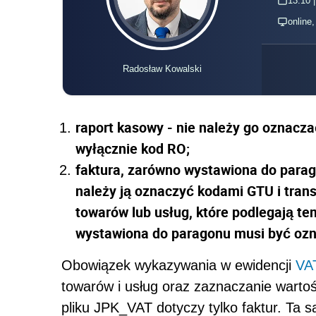
13.10 |
online
Radosław Kowalski
raport kasowy - nie należy go oznacz
wyłącznie kod RO;
faktura, zarówno wystawiona do parag
należy ją oznaczyć kodami GTU i tra
towarów lub usług, które podlegają 
wystawiona do paragonu musi być oz
Obowiązek wykazywania w ewidencji
VA
towarów i usług oraz zaznaczanie wart
pliku JPK_VAT dotyczy tylko faktur. Ta