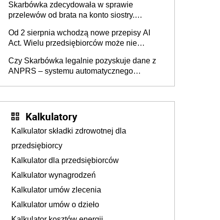
Skarbówka zdecydowała w sprawie
przelewów od brata na konto siostry.
Pieniądze z emerytury mamy wyglądały jak
Od 2 sierpnia wchodzą nowe przepisy AI
darowizna, ale podatku jednak nie będzie
Act. Wielu przedsiębiorców może nie
wiedzieć, że dotyczą także ich
Czy Skarbówka legalnie pozyskuje dane z
ANPRS – systemu automatycznego
rozpoznawania tablic rejestracyjnych
pojazdów z kamer drogowych?
Kalkulatory
Kalkulator składki zdrowotnej dla
przedsiębiorcy
Kalkulator dla przedsiębiorców
Kalkulator wynagrodzeń
Kalkulator umów zlecenia
Kalkulator umów o dzieło
Kalkulator kosztów energii