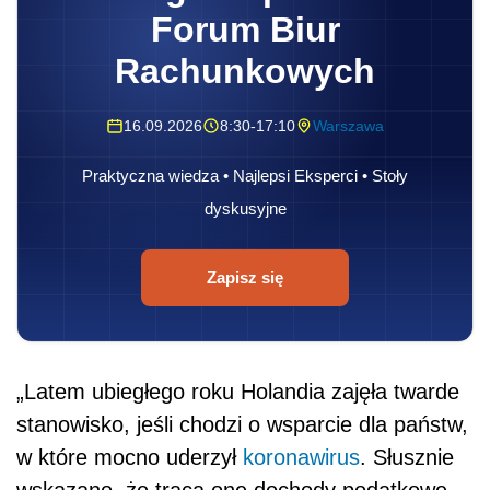
Forum Biur
Rachunkowych
16.09.2026
8:30-17:10
Warszawa
Praktyczna wiedza • Najlepsi Eksperci • Stoły
dyskusyjne
Zapisz się
„Latem ubiegłego roku Holandia zajęła twarde
stanowisko, jeśli chodzi o wsparcie dla państw,
w które mocno uderzył
koronawirus
. Słusznie
wskazano, że tracą one dochody podatkowe,