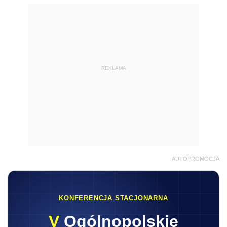
REKLAMA
AUTOPROMOCJA
KONFERENCJA STACJONARNA
V
Ogólnopolskie