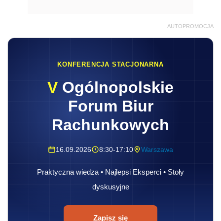
AUTOPROMOCJA
KONFERENCJA STACJONARNA
V
Ogólnopolskie
Forum Biur
Rachunkowych
16.09.2026
8:30-17:10
Warszawa
Praktyczna wiedza • Najlepsi Eksperci • Stoły
dyskusyjne
Zapisz się