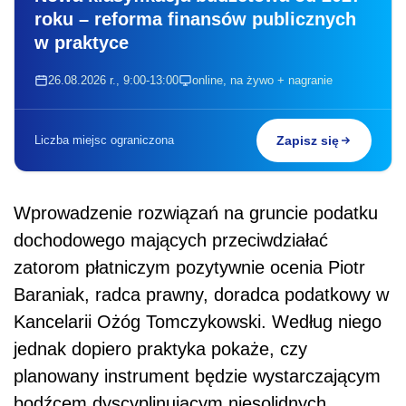
roku – reforma finansów publicznych
w praktyce
26.08.2026 r., 9:00-13:00
online, na żywo + nagranie
Liczba miejsc ograniczona
Zapisz się
Wprowadzenie rozwiązań na gruncie podatku
dochodowego mających przeciwdziałać
zatorom płatniczym pozytywnie ocenia Piotr
Baraniak, radca prawny, doradca podatkowy w
Kancelarii Ożóg Tomczykowski. Według niego
jednak dopiero praktyka pokaże, czy
planowany instrument będzie wystarczającym
bodźcem dyscyplinującym niesolidnych