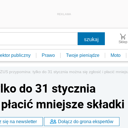
REKLAMA
Sklep
ektor publiczny
Prawo
Twoje pieniądze
Moto
ZUS przypomina: tylko do 31 stycznia można się zgłosić i płacić mniejs
lko do 31 stycznia
 płacić mniejsze składki
 się na newsletter
Dołącz do grona ekspertów