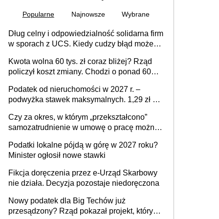
Popularne
Najnowsze
Wybrane
Dług celny i odpowiedzialność solidarna firm
w sporach z UCS. Kiedy cudzy błąd może
stać się Twoim problemem
Kwota wolna 60 tys. zł coraz bliżej? Rząd
policzył koszt zmiany. Chodzi o ponad 60
mld zł
Podatek od nieruchomości w 2027 r. –
podwyżka stawek maksymalnych. 1,29 zł za
1 m2 mieszkania, 36,49 zł za 1 m2
Czy za okres, w którym „przekształcono”
budynków i lokali związanych z
samozatrudnienie w umowę o pracę można
prowadzeniem działalności gospodarczej
wystawić faktury korygujące? Rozwiązanie
Podatki lokalne pójdą w górę w 2027 roku?
umowy cywilnoprawnej jedynym
Minister ogłosił nowe stawki
racjonalnym wyjściem
Fikcja doręczenia przez e-Urząd Skarbowy
nie działa. Decyzja pozostaje niedoręczona
Nowy podatek dla Big Techów już
przesądzony? Rząd pokazał projekt, który