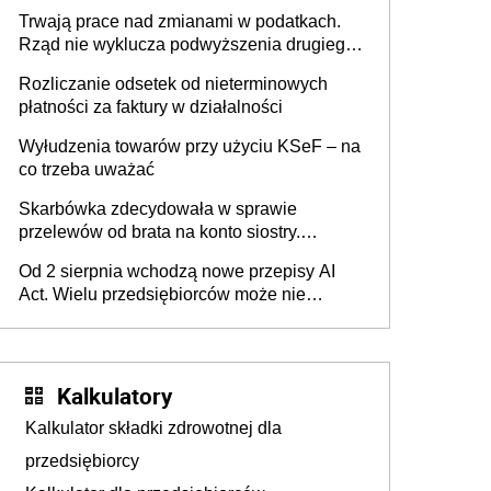
może zmienić zasady gry w Polsce
Trwają prace nad zmianami w podatkach.
Rząd nie wyklucza podwyższenia drugiego
progu PIT
Rozliczanie odsetek od nieterminowych
płatności za faktury w działalności
Wyłudzenia towarów przy użyciu KSeF – na
co trzeba uważać
Skarbówka zdecydowała w sprawie
przelewów od brata na konto siostry.
Pieniądze z emerytury mamy wyglądały jak
Od 2 sierpnia wchodzą nowe przepisy AI
darowizna, ale podatku jednak nie będzie
Act. Wielu przedsiębiorców może nie
wiedzieć, że dotyczą także ich
Kalkulatory
Kalkulator składki zdrowotnej dla
przedsiębiorcy