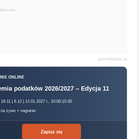
REKLAMA
AUTOPROMOCJA
NIE ONLINE
mia podatków 2026/2027 – Edycja 11
 18.11 | 8.12 | 13.01.2027 r., 10:00-15:00
, na żywo + nagranie
Zapisz się