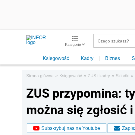
Kategorie
Księgowość
Kadry
Biznes
S
»
»
»
»
Strona główna
Księgowość
ZUS i kadry
Składki
ZUS przypomina: ty
można się zgłosić i
Subskrybuj nas na Youtube
Zapisz