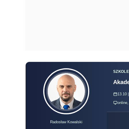
SZKOLE
Akade
13.10 |
online
Radosław Kowalski