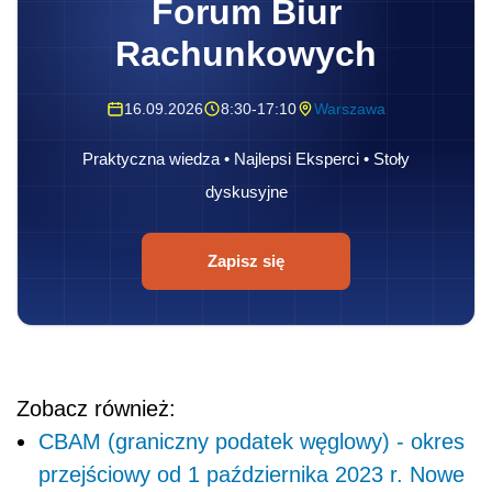
Forum Biur
Rachunkowych
16.09.2026
8:30-17:10
Warszawa
Praktyczna wiedza • Najlepsi Eksperci • Stoły
dyskusyjne
Zapisz się
Zobacz również:
CBAM (graniczny podatek węglowy) - okres
przejściowy od 1 października 2023 r. Nowe