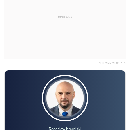
REKLAMA
AUTOPROMOCJA
Radosław Kowalski