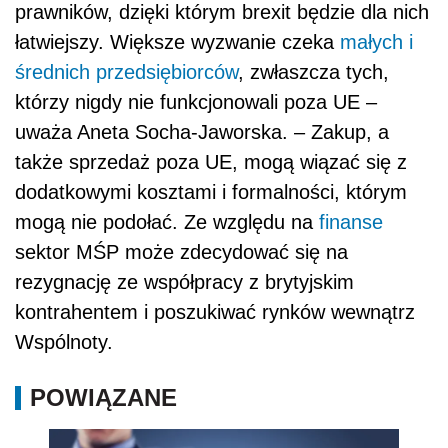
prawnik
ó
w, dzięki kt
ó
rym brexit będzie dla nich
łatwiejszy. Większe wyzwanie czeka
małych i
średnich przedsiębiorc
ó
w
, zwłaszcza tych,
kt
órzy nigdy nie funkcjonowali poza UE –
uważa Aneta Socha-Jaworska. – Zakup, a
także sprzedaż poza UE, mogą wiązać się z
dodatkowymi kosztami i formalności, którym
mogą nie podołać. Ze względu na
finanse
sektor MŚP może zdecydować się na
rezygnację ze współpracy z brytyjskim
kontrahentem i poszukiwać rynk
ó
w wewnątrz
Wsp
ólnoty.
POWIĄZANE