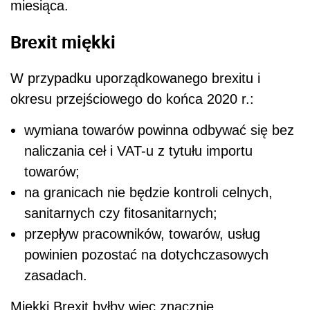
miesiąca.
Brexit miękki
W przypadku uporządkowanego brexitu i
okresu przejściowego do końca 2020 r.:
wymiana towar
ó
w powinna odbywać się bez
naliczania ceł i VAT-u z tytułu importu
towar
ó
w;
na granicach nie będzie kontroli celnych,
sanitarnych czy fitosanitarnych;
przepływ pracownik
ó
w, towar
ó
w, usług
powinien pozostać na dotychczasowych
zasadach.
Miękki Brexit byłby więc znacznie