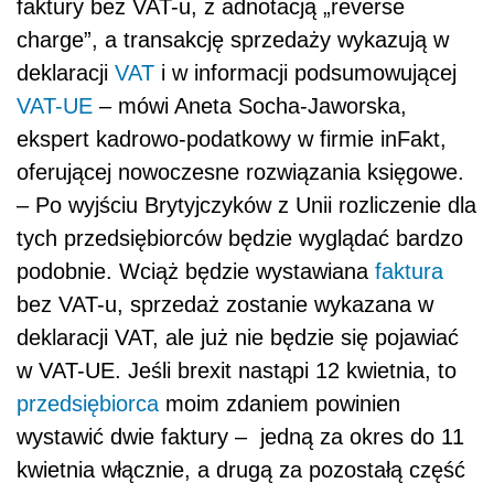
faktury bez VAT-u, z adnotacją „reverse
charge”, a transakcję sprzedaży wykazują w
deklaracji
VAT
i w informacji podsumowującej
VAT-UE
– m
ó
wi Aneta Socha-Jaworska,
ekspert kadrowo-podatkowy w firmie inFakt,
oferującej nowoczesne rozwiązania księgowe.
– Po wyjściu Brytyjczyków z Unii rozliczenie dla
tych przedsiębiorców będzie wyglądać bardzo
podobnie. Wciąż będzie wystawiana
faktura
bez VAT-u, sprzedaż zostanie wykazana w
deklaracji VAT, ale już nie będzie się pojawiać
w VAT-UE.
Jeśli brexit nastąpi 12 kwietnia, to
przedsiębiorca
moim zdaniem powinien
wystawić dwie faktury – jedną za okres do 11
kwietnia włącznie, a drugą za pozostałą część