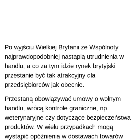
Po wyjściu Wielkiej Brytanii ze Wsp
ó
lnoty
najprawdopodobniej nastąpią utrudnienia w
handlu, a co za tym idzie rynek brytyjski
przestanie być tak atrakcyjny dla
przedsiębiorc
ó
w jak obecnie.
Przestaną obowiązywać umowy o wolnym
handlu, wr
ó
cą kontrole graniczne, np.
weterynaryjne czy dotyczące bezpieczeństwa
produkt
ó
w. W wielu przypadkach mogą
wystąpić opóźnienia w dostawach towar
ó
w