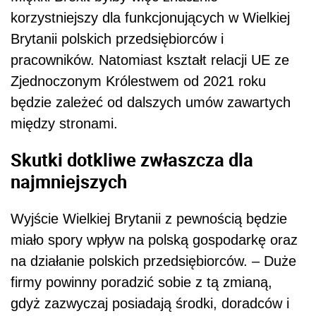
korzystniejszy dla funkcjonujących w Wielkiej
Brytanii polskich przedsiębiorc
ó
w i
pracownik
ó
w. Natomiast kształt relacji UE ze
Zjednoczonym Kr
ó
lestwem od 2021 roku
będzie zależeć od dalszych um
ó
w zawartych
między stronami.
Skutki dotkliwe zwłaszcza dla
najmniejszych
Wyjście Wielkiej Brytanii z pewnością będzie
miało spory wpływ na polską gospodarkę oraz
na działanie polskich przedsiębiorcó
w. – Duże
firmy powinny poradzić sobie z tą zmianą,
gdyż zazwyczaj posiadają środki, doradców i