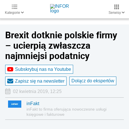
Kategorie
Serwisy
Brexit dotknie polskie firmy
– ucierpią zwłaszcza
najmniejsi podatnicy
Subskrybuj nas na Youtube
Dołącz do ekspertów
Zapisz się na newsletter
02 kwietnia 2019, 12:25
inFakt
inFakt to firma oferująca nowoczesne usługi
księgowe i fakturowe