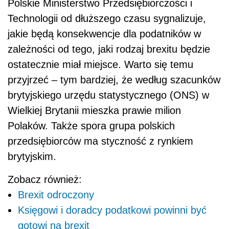
Polskie Ministerstwo Przedsiębiorczości i
Technologii od dłuższego czasu sygnalizuje,
jakie będą konsekwencje dla podatnik
ó
w w
zależności od tego, jaki rodzaj brexitu będzie
ostatecznie miał miejsce. Warto się temu
przyjrzeć – tym bardziej, ż
e
według szacunk
ó
w
brytyjskiego urzędu statystycznego (ONS) w
Wielkiej Brytanii mieszka prawie milion
Polak
ó
w. Także spora grupa polskich
przedsiębiorc
ó
w ma styczność z rynkiem
brytyjskim.
Zobacz również:
Brexit odroczony
Księgowi i doradcy podatkowi powinni być
gotowi na brexit