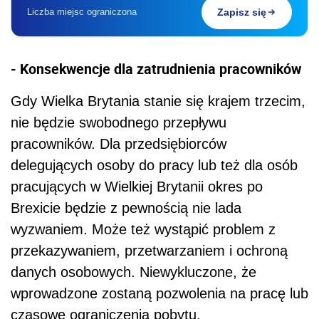
Liczba miejsc ograniczona
Zapisz się
- Konsekwencje dla zatrudnienia pracownik
ó
w
Gdy Wielka Brytania stanie się krajem trzecim,
nie będzie swobodnego przepływu
pracownik
ó
w. Dla przedsiębiorc
ó
w
deleguj
ących osoby do pracy lub też dla os
ó
b
pracujących w Wielkiej Brytanii okres po
Brexicie będzie z pewnością nie lada
wyzwaniem. Może też wystąpić problem z
przekazywaniem, przetwarzaniem i ochroną
danych osobowych. Niewykluczone, że
wprowadzone zostaną pozwolenia na pracę lub
czasowe ograniczenia pobytu.