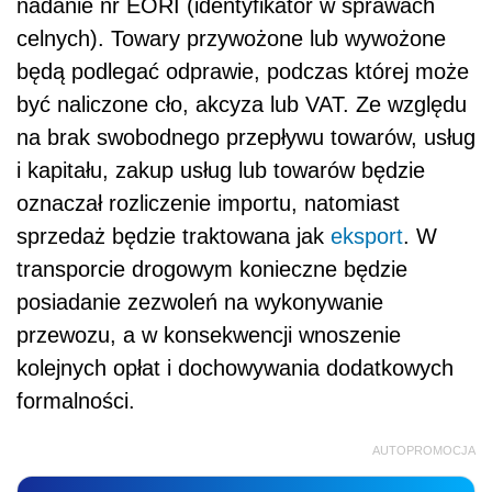
nadanie nr EORI (identyfikator w sprawach
celnych).
Towary przywożone lub wywoż
one
b
ędą podlegać odprawie, podczas kt
ó
rej może
być naliczone cło, akcyza lub VAT. Ze względu
na brak swobodnego przepływu towar
ó
w, usług
i kapitału, zakup usług lub towar
ó
w będzie
oznaczał rozliczenie importu, natomiast
sprzedaż będzie traktowana jak
eksport
. W
transporcie drogowym konieczne będzie
posiadanie zezwoleń na wykonywanie
przewozu, a w konsekwencji wnoszenie
kolejnych opłat i dochowywania dodatkowych
formalności.
AUTOPROMOCJA