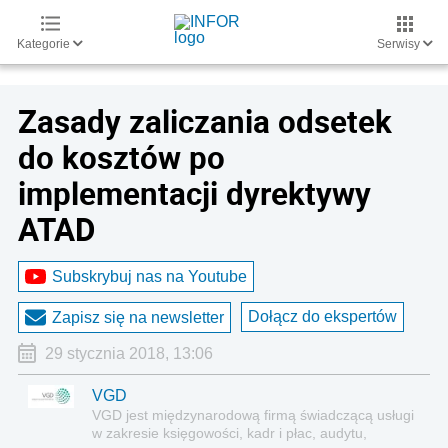
Kategorie
Serwisy
Zasady zaliczania odsetek
do kosztów po
implementacji dyrektywy
ATAD
Subskrybuj nas na Youtube
Dołącz do ekspertów
Zapisz się na newsletter
29 stycznia 2018, 13:06
VGD
VGD jest międzynarodową firmą świadczącą usługi
w zakresie księgowości, kadr i płac, audytu,