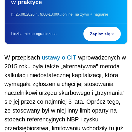
w praktyce
26.08.2026 r., 9:00-13:00
online, na żywo + nagranie
Liczba miejsc ograniczona
Zapisz się
W przepisach
ustawy o CIT
wprowadzonych w
2015 roku była także „alternatywna” metoda
kalkulacji niedostatecznej kapitalizacji, która
wymagała zgłoszenia chęci jej stosowania
naczelnikowi urzędu skarbowego i „trzymania”
się jej przez co najmniej 3 lata. Oprócz tego,
że stosowany był w niej inny limit oparty na
stopach referencyjnych NBP i zysku
przedsiębiorstwa, limitowaniu wchodziły tu już