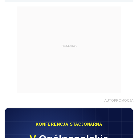
REKLAMA
AUTOPROMOCJA
KONFERENCJA STACJONARNA