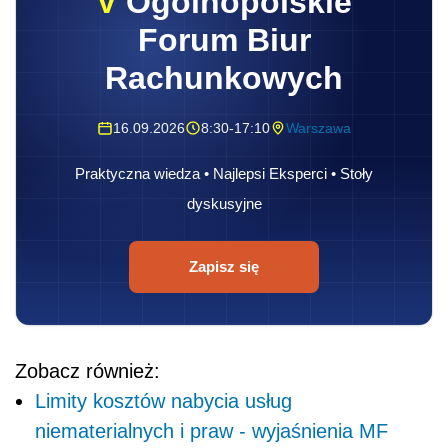
V
Ogólnopolskie
Forum Biur
Rachunkowych
16.09.2026
8:30-17:10
Warszawa
Praktyczna wiedza • Najlepsi Eksperci • Stoły
dyskusyjne
Zapisz się
Zobacz również:
Limity kosztów nabycia usług
niematerialnych i praw - wyjaśnienia MF