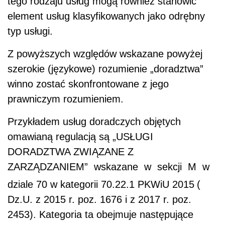
tego rodzaju usług mogą również stanowić
element usług klasyfikowanych jako odrębny
typ usługi.
Z powyższych względów wskazane powyżej
szerokie (językowe) rozumienie „doradztwa”
winno zostać skonfrontowane z jego
prawniczym rozumieniem.
Przykładem usług doradczych objętych
omawianą regulacją są „USŁUGI
DORADZTWA ZWIĄZANE Z
ZARZĄDZANIEM
”
wskazane w sekcji M w
dziale 70 w kategorii 70.22.1 PKWiU 2015
(
Dz.U. z 2015 r. poz. 1676 i z 2017 r. poz.
2453). Kategoria ta obejmuje następujące