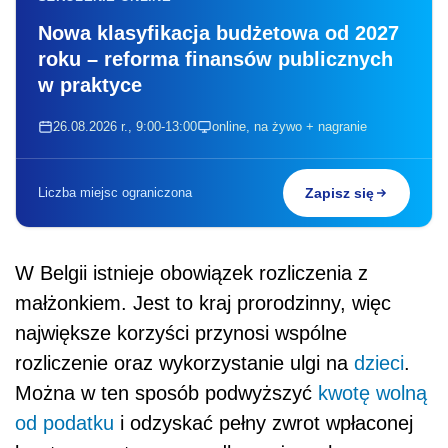
Nowa klasyfikacja budżetowa od 2027
roku – reforma finansów publicznych
w praktyce
26.08.2026 r., 9:00-13:00
online, na żywo + nagranie
Liczba miejsc ograniczona
Zapisz się
W Belgii istnieje obowiązek rozliczenia z
małżonkiem. Jest to kraj prorodzinny, więc
największe korzyści przynosi wspólne
rozliczenie oraz wykorzystanie ulgi na
dzieci
.
Można w ten sposób podwyższyć
kwotę wolną
od podatku
i odzyskać pełny zwrot wpłaconej