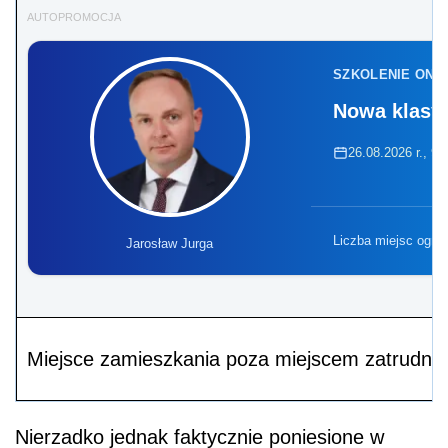
AUTOPROMOCJA
SZKOLENIE ONL
Nowa klasyf
26.08.2026 r., 9:
Liczba miejsc ogra
Jarosław Jurga
Miejsce zamieszkania poza miejscem zatrudnie
Nierzadko jednak faktycznie poniesione w