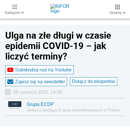
Kategorie
Serwisy
Ulga na złe długi w czasie
epidemii COVID-19 – jak
liczyć terminy?
Subskrybuj nas na Youtube
Dołącz do ekspertów
Zapisz się na newsletter
08 czerwca 2020, 14:59
Grupa ECDP
Jedna z wiodących grup konsultingowych w Polsce