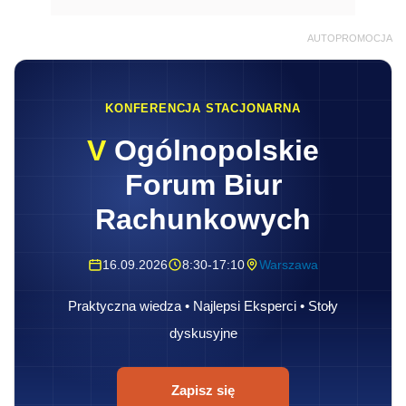
AUTOPROMOCJA
KONFERENCJA STACJONARNA
V
Ogólnopolskie
Forum Biur
Rachunkowych
16.09.2026
8:30-17:10
Warszawa
Praktyczna wiedza • Najlepsi Eksperci • Stoły
dyskusyjne
Zapisz się