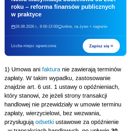
roku – reforma finansów publicznych
w praktyce
26.08.2026 r., 9:00-13:00
online, na żywo + nagranie
Liczba miejsc ograniczona
Zapisz się
1) Umowa ani
faktura
nie zawierają terminów
zapłaty. W takim wypadku, zastosowanie
znajdzie art. 6 ust. 1 ustawy o opóźnieniach,
który stanowi, że jeżeli strony transakcji
handlowej nie przewidziały w umowie terminu
zapłaty, wierzycielowi, bez wezwania,
przysługują
odsetki
ustawowe za opóźnienie
30
w transakcjach handlowych, po upływie