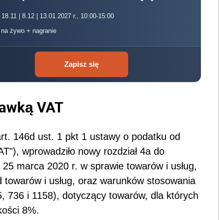
 18.11 | 8.12 | 13.01.2027 r., 10:00-15:00
, na żywo + nagranie
Zapisz się
tawką VAT
t. 146d ust. 1 pkt 1 ustawy o podatku od
VAT"), wprowadziło nowy rozdział 4a do
 25 marca 2020 r. w sprawie towarów i usług,
d towarów i usług, oraz warunków stosowania
, 736 i 1158), dotyczący towarów, dla których
ości 8%.