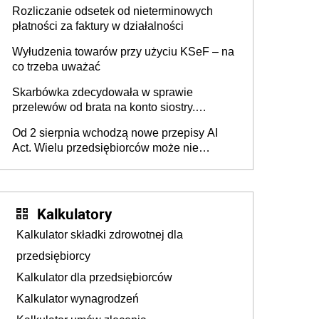
progu PIT
Rozliczanie odsetek od nieterminowych
płatności za faktury w działalności
Wyłudzenia towarów przy użyciu KSeF – na
co trzeba uważać
Skarbówka zdecydowała w sprawie
przelewów od brata na konto siostry.
Pieniądze z emerytury mamy wyglądały jak
Od 2 sierpnia wchodzą nowe przepisy AI
darowizna, ale podatku jednak nie będzie
Act. Wielu przedsiębiorców może nie
wiedzieć, że dotyczą także ich
Kalkulatory
Kalkulator składki zdrowotnej dla
przedsiębiorcy
Kalkulator dla przedsiębiorców
Kalkulator wynagrodzeń