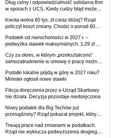
Dług celny i odpowiedzialność solidarna firm
w sporach z UCS. Kiedy cudzy błąd może
stać się Twoim problemem
Kwota wolna 60 tys. zł coraz bliżej? Rząd
policzył koszt zmiany. Chodzi o ponad 60
mld zł
Podatek od nieruchomości w 2027 r. –
podwyżka stawek maksymalnych. 1,29 zł za
1 m2 mieszkania, 36,49 zł za 1 m2
Czy za okres, w którym „przekształcono”
budynków i lokali związanych z
samozatrudnienie w umowę o pracę można
prowadzeniem działalności gospodarczej
wystawić faktury korygujące? Rozwiązanie
Podatki lokalne pójdą w górę w 2027 roku?
umowy cywilnoprawnej jedynym
Minister ogłosił nowe stawki
racjonalnym wyjściem
Fikcja doręczenia przez e-Urząd Skarbowy
nie działa. Decyzja pozostaje niedoręczona
Nowy podatek dla Big Techów już
przesądzony? Rząd pokazał projekt, który
może zmienić zasady gry w Polsce
Trwają prace nad zmianami w podatkach.
Rząd nie wyklucza podwyższenia drugiego