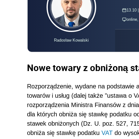
13.10 |
online
Radosław Kowalski
Nowe towary z obniżoną s
Rozporządzenie, wydane na podstawie ar
towarów i usług (dalej także "ustawa o 
rozporządzenia Ministra Finansów z dnia
dla których obniża się stawkę podatku o
stawek obniżonych (Dz. U. poz. 527, 715
obniża się stawkę podatku
VAT
do wysok