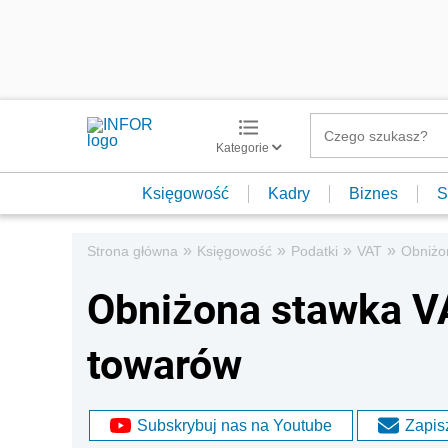
Kategorie
Księgowość
Kadry
Biznes
S
»
»
»
»
Strona główna
Księgowość
Podatki
VAT
Obniżo
Obniżona stawka VA
towarów
Subskrybuj nas na Youtube
Zapisz