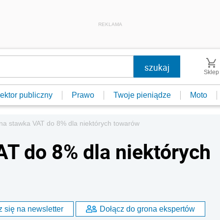
REKLAMA
Sklep
ektor publiczny
Prawo
Twoje pieniądze
Moto
na stawka VAT do 8% dla niektórych towarów
T do 8% dla niektórych
 się na newsletter
Dołącz do grona ekspertów