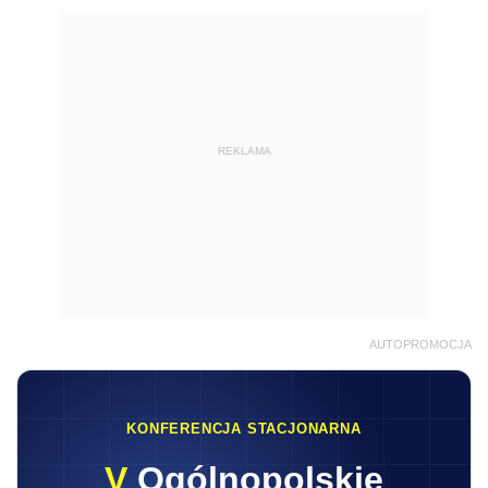
REKLAMA
AUTOPROMOCJA
KONFERENCJA STACJONARNA
V
Ogólnopolskie