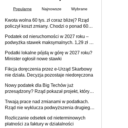
Popularne
Najnowsze
Wybrane
Kwota wolna 60 tys. zł coraz bliżej? Rząd
policzył koszt zmiany. Chodzi o ponad 60
mld zł
Podatek od nieruchomości w 2027 roku –
podwyżka stawek maksymalnych. 1,29 zł za
1 m2 mieszkania, 36,49 zł za 1 m2
Podatki lokalne pójdą w górę w 2027 roku?
budynków i lokali związanych z
Minister ogłosił nowe stawki
prowadzeniem działalności gospodarczej
Fikcja doręczenia przez e-Urząd Skarbowy
nie działa. Decyzja pozostaje niedoręczona
Nowy podatek dla Big Techów już
przesądzony? Rząd pokazał projekt, który
może zmienić zasady gry w Polsce
Trwają prace nad zmianami w podatkach.
Rząd nie wyklucza podwyższenia drugiego
progu PIT
Rozliczanie odsetek od nieterminowych
płatności za faktury w działalności