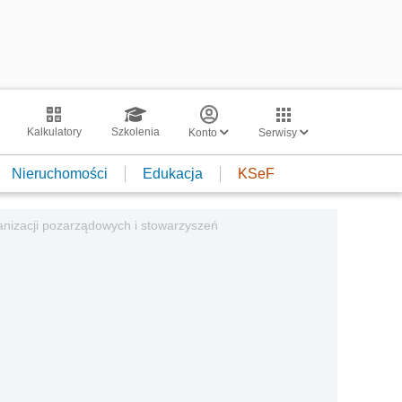
Kalkulatory
Szkolenia
Konto
Serwisy
Nieruchomości
Edukacja
KSeF
anizacji pozarządowych i stowarzyszeń