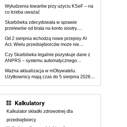
Wyłudzenia towarów przy użyciu KSeF – na
co trzeba uważać
Skarbówka zdecydowała w sprawie
przelewów od brata na konto siostry.
Pieniądze z emerytury mamy wyglądały jak
Od 2 sierpnia wchodzą nowe przepisy AI
darowizna, ale podatku jednak nie będzie
Act. Wielu przedsiębiorców może nie
wiedzieć, że dotyczą także ich
Czy Skarbówka legalnie pozyskuje dane z
ANPRS – systemu automatycznego
rozpoznawania tablic rejestracyjnych
Ważna aktualizacja w mObywatelu.
pojazdów z kamer drogowych?
Użytkownicy mają czas do 5 sierpnia 2026
roku
Kalkulatory
Kalkulator składki zdrowotnej dla
przedsiębiorcy