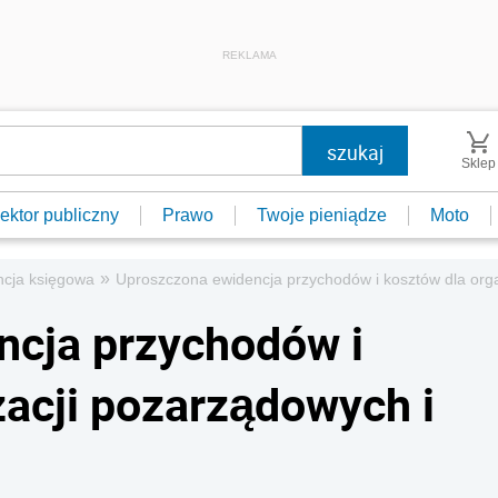
REKLAMA
Sklep
ektor publiczny
Prawo
Twoje pieniądze
Moto
»
ncja księgowa
Uproszczona ewidencja przychodów i kosztów dla org
ncja przychodów i
zacji pozarządowych i