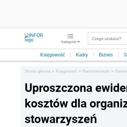
Kategorie
Księgowość
Kadry
Biznes
S
»
»
»
Strona główna
Księgowość
Rachunkowość
Ewide
Uproszczona ewide
kosztów dla organi
stowarzyszeń