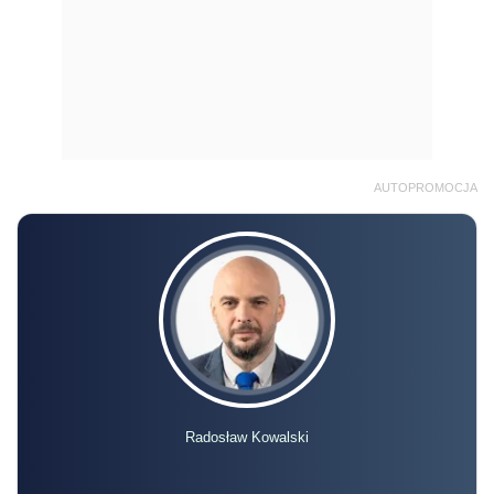
AUTOPROMOCJA
Radosław Kowalski