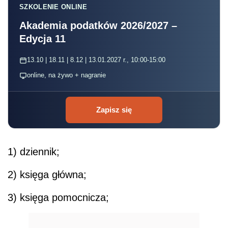
SZKOLENIE ONLINE
Akademia podatków 2026/2027 –
Edycja 11
13.10 | 18.11 | 8.12 | 13.01.2027 r., 10:00-15:00
online, na żywo + nagranie
Zapisz się
1) dziennik;
2) księga główna;
3) księga pomocnicza;