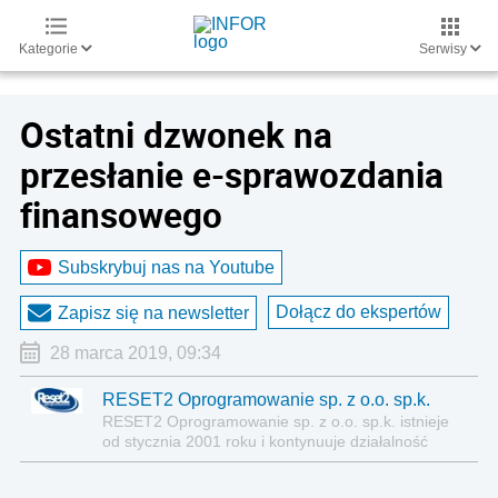
Kategorie
Serwisy
Ostatni dzwonek na
przesłanie e-sprawozdania
finansowego
Subskrybuj nas na Youtube
Dołącz do ekspertów
Zapisz się na newsletter
28 marca 2019, 09:34
RESET2 Oprogramowanie sp. z o.o. sp.k.
RESET2 Oprogramowanie sp. z o.o. sp.k. istnieje
od stycznia 2001 roku i kontynuuje działalność
prowadzoną od 1992 roku przez RESET Computer
Systems s.c. Spółka zajmuje się tworzeniem oraz