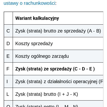
ustawy o rachunkowości
:
Wariant kalkulacyjny
C
Zysk (strata) brutto ze sprzedaży (A - B)
D
Koszty sprzedaży
E
Koszty ogólnego zarządu
Zysk (strata) ze sprzedaży (C - D - E )
F
I
Zysk (strata) z działalności operacyjnej (F 
L
Zysk (strata) brutto (I + J - K)
O
Zysk (strata) netto (L - M - N)