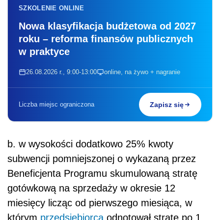
SZKOLENIE ONLINE
Nowa klasyfikacja budżetowa od 2027
roku – reforma finansów publicznych
w praktyce
26.08.2026 r., 9:00-13:00
online, na żywo + nagranie
Liczba miejsc ograniczona
Zapisz się
b. w wysokości dodatkowo 25% kwoty
subwencji pomniejszonej o wykazaną przez
Beneficjenta Programu skumulowaną stratę
gotówkową na sprzedaży w okresie 12
miesięcy licząc od pierwszego miesiąca, w
którym
przedsiębiorca
odnotował stratę po 1