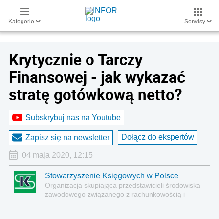
Kategorie
Serwisy
Krytycznie o Tarczy
Finansowej - jak wykazać
stratę gotówkową netto?
Subskrybuj nas na Youtube
Dołącz do ekspertów
Zapisz się na newsletter
04 maja 2020, 12:15
Stowarzyszenie Księgowych w Polsce
Organizacja skupiająca przedstawicieli środowiska
zawodowego związanego z rachunkowością i
finansami