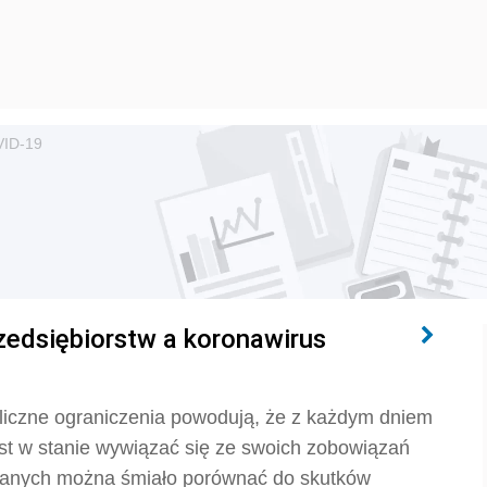
ID-19
edsiębiorstw a koronawirus
iczne ograniczenia powodują, że z każdym dniem
est w stanie wywiązać się ze swoich zobowiązań
łanych można śmiało porównać do skutków