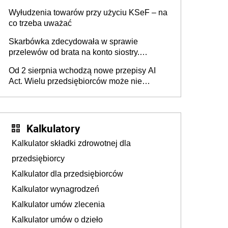
Wyłudzenia towarów przy użyciu KSeF – na
co trzeba uważać
Skarbówka zdecydowała w sprawie
przelewów od brata na konto siostry.
Pieniądze z emerytury mamy wyglądały jak
Od 2 sierpnia wchodzą nowe przepisy AI
darowizna, ale podatku jednak nie będzie
Act. Wielu przedsiębiorców może nie
wiedzieć, że dotyczą także ich
Kalkulatory
Kalkulator składki zdrowotnej dla
przedsiębiorcy
Kalkulator dla przedsiębiorców
Kalkulator wynagrodzeń
Kalkulator umów zlecenia
Kalkulator umów o dzieło