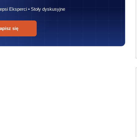
epsi Eksperci • Stoły dyskusyjne
apisz się