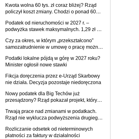
stać się Twoim problemem
Kwota wolna 60 tys. zł coraz bliżej? Rząd
policzył koszt zmiany. Chodzi o ponad 60
mld zł
Podatek od nieruchomości w 2027 r. –
podwyżka stawek maksymalnych. 1,29 zł za
1 m2 mieszkania, 36,49 zł za 1 m2
Czy za okres, w którym „przekształcono”
budynków i lokali związanych z
samozatrudnienie w umowę o pracę można
prowadzeniem działalności gospodarczej
wystawić faktury korygujące? Rozwiązanie
Podatki lokalne pójdą w górę w 2027 roku?
umowy cywilnoprawnej jedynym
Minister ogłosił nowe stawki
racjonalnym wyjściem
Fikcja doręczenia przez e-Urząd Skarbowy
nie działa. Decyzja pozostaje niedoręczona
Nowy podatek dla Big Techów już
przesądzony? Rząd pokazał projekt, który
może zmienić zasady gry w Polsce
Trwają prace nad zmianami w podatkach.
Rząd nie wyklucza podwyższenia drugiego
progu PIT
Rozliczanie odsetek od nieterminowych
płatności za faktury w działalności