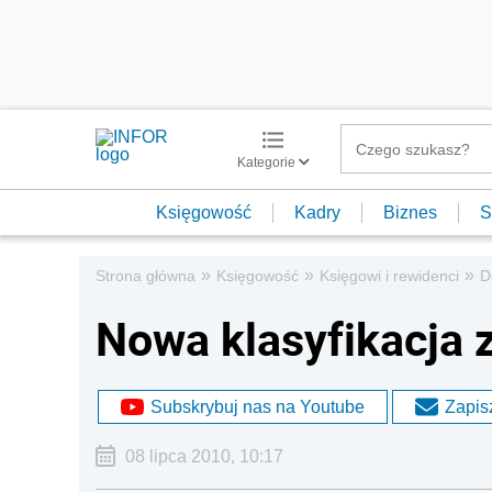
Kategorie
Księgowość
Kadry
Biznes
S
»
»
»
Strona główna
Księgowość
Księgowi i rewidenci
D
Nowa klasyfikacja
Subskrybuj nas na Youtube
Zapisz
08 lipca 2010, 10:17