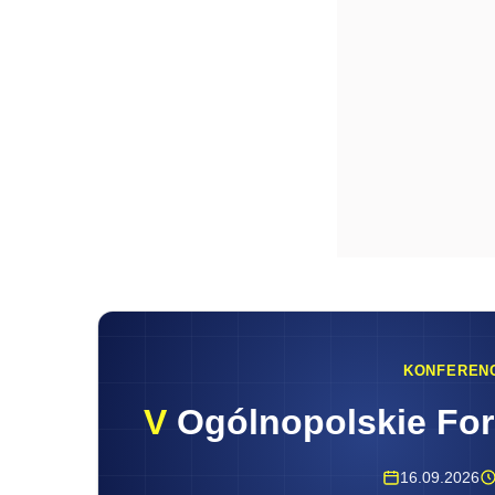
KONFEREN
V
Ogólnopolskie Fo
16.09.2026