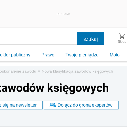
REKLAMA
Sklep
ektor publiczny
Prawo
Twoje pieniądze
Moto
»
oskonalenie zawodu
Nowa klasyfikacja zawodów księgowych
 zawodów księgowych
 się na newsletter
Dołącz do grona ekspertów